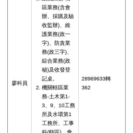
答
區業務(含會
辦、採購及驗
雙
語
收監辦)、維
詞
護業務(政一
彙
字)、防貪業
臺
務(政三字)、
北
綜合業務(政
通
秘)及收發登
記桌。
28969633轉
台
廖科員
北
機關轄區業
362
服
務-土木第1-
務
通
3、9、10工務
所及水環第1
隱
工務所、工事
私
科(轄區)、會