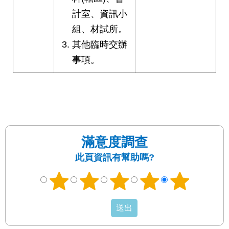
權
計室、資訊小
與
網
組、材試所。
站
其他臨時交辦
安
全
事項。
政
策
政
府
網
站
滿意度調查
資
此頁資訊有幫助嗎?
料
開
放
宣
告
聯