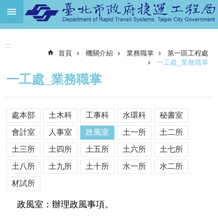
跳到主要內容區塊
進
:::
階
首頁
機關介紹
業務職掌
第一區工程處
搜
尋
一工處_業務職掌
一工處_業務職掌
機
關
介
處本部
土木科
工事科
水環科
秘書室
紹
會計室
人事室
政風室
土一所
土二所
捷
運
土三所
土四所
土五所
土六所
土七所
路
土八所
土九所
土十所
水一所
水二所
網
材試所
土
地
政風室：辦理政風事項。
開