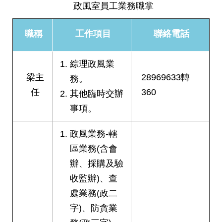
發
政風室員工業務職掌
便
民
職稱
工作項目
聯絡電話
服
務
綜理政風業
人
梁主
28969633轉
務。
文
任
360
其他臨時交辦
關
懷
事項。
廉
政風業務-轄
政
平
區業務(含會
臺
辦、採購及驗
捷
收監辦)、查
影
處業務(政二
視
字)、防貪業
界