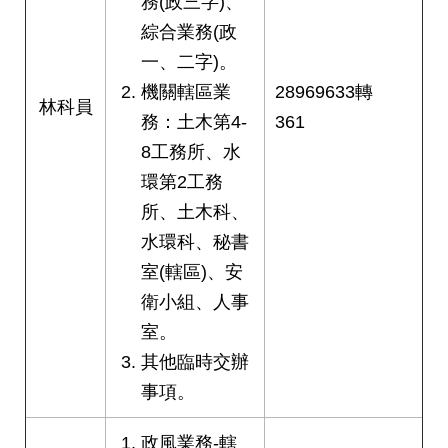
務(政三字)、
網
綜合業務(政
站
一、二字)。
導
覽
機關轄區業
28969633轉
林科員
務：土木第4-
361
回
8工務所、水
首
頁
環第2工務
所、土木科、
English
水環科、秘書
室(轄區)、安
陳
情
衛小組、人事
系
室。
統
其他臨時交辦
事項。
常
見
問
政風業務-轄