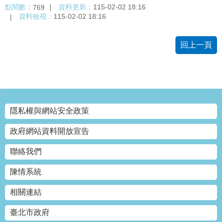
點閱數：
資料更新：
115-02-02 18:16
769
絡
資料檢視：
115-02-02 18:16
我
們
回上一頁
陳
情
系
統
:::
相
隱私權與網站安全政策
關
連
政府網站資料開放宣告
結
聯絡我們
臺
陳情系統
北
市
相關連結
政
府
臺北市政府