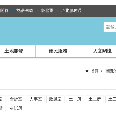
見問答
雙語詞彙
臺北通
台北服務通
土地開發
便民服務
人文關懷
首頁
機關
室
會計室
人事室
政風室
土一所
土二所
土
所
材試所