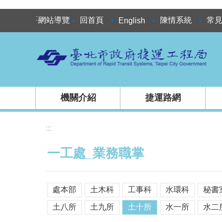
跳到主要內容區塊
:::
網站導覽
回首頁
陳情系統
常
English
機關介紹
捷運路網
:::
一工處_業務職掌
處本部
土木科
工事科
水環科
秘書
土八所
土九所
土十所
水一所
水二