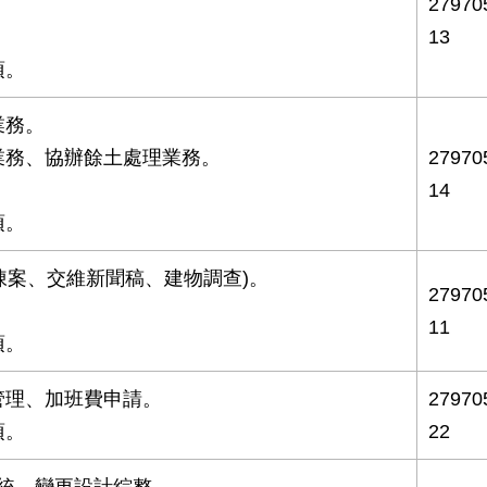
2797
13
項。
業務。
業務、協辦餘土處理業務。
2797
14
項。
人陳案、交維新聞稿、建物調查)。
2797
11
項。
管理、加班費申請。
2797
項。
22
系統、變更設計綜整。