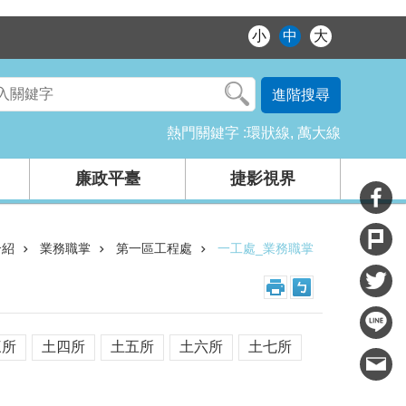
小
中
大
進階搜尋
熱門關鍵字
環狀線
萬大線
廉政平臺
捷影視界
介紹
業務職掌
第一區工程處
一工處_業務職掌
三所
土四所
土五所
土六所
土七所