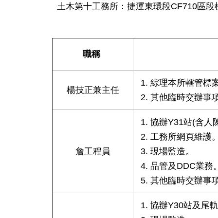
土木第十工務所：捷運東環段CF710區段
職稱
綜理本所轄管標
楊技正兼主任
其他臨時交辦事
協辦Y31站(含
工務所網頁維護
詹工程員
現場監造。
品管及DDC業務
其他臨時交辦事
協辦Y30站及尾