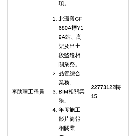
項。
網
站
北環段CF
導
覽
680A標Y1
9A站、高
回
架及出土
首
頁
段監造相
關業務。
English
品管綜合
業務。
陳
22773122轉
情
李助理工程員
BIM相關業
15
系
務。
統
年度施工
影片簡報
常
見
相關業
問