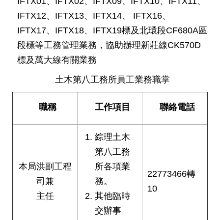
IFTX01、IFTX02、IFTX09、IFTX10、IFTX11、
發
IFTX12、IFTX13、IFTX14、 IFTX16、
便
IFTX17、IFTX18、IFTX19標及北環段CF680A區
民
服
段標等工務管理業務，協助辦理新莊線CK570D
務
標及萬大線有關業務
人
土木第八工務所員工業務職掌
文
關
懷
職稱
工作項目
聯絡電話
廉
政
綜理土木
平
第八工務
臺
本局洪副工程
所各項業
22773466轉
捷
司兼
務。
影
10
主任
其他臨時
視
界
交辦事