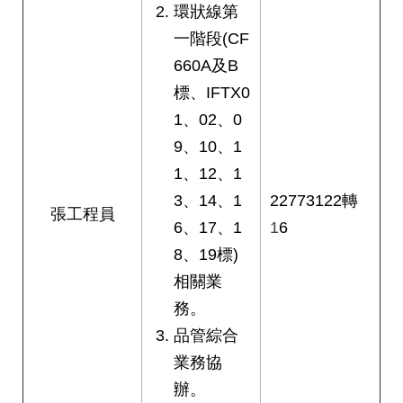
環狀線第
一階段(CF
660A及B
標、IFTX0
1、02、0
9、10、1
1、12、1
3、14、1
22773122轉
張工程員
6、17、1
1
6
8、19標)
相關業
務。
品管綜合
業務協
辦。