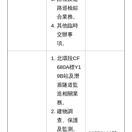
權
路巡檢綜
與
網
合業務。
站
其他臨時
安
全
交辦事
政
項。
策
北環段CF
政
府
680A標Y1
網
9B站及潛
站
盾隧道監
資
料
造相關業
開
務。
放
宣
建物調
告
查、保護
及監測。
聯