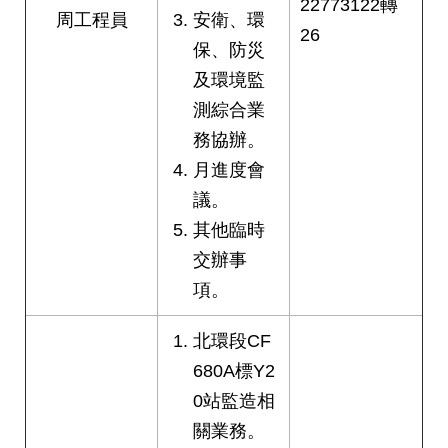
22773122轉
絡
周工程員
安衛、環
26
我
保、防災
們
及環境監
測綜合業
陳
情
務協辦。
系
月進度會
統
議。
相
其他臨時
關
交辦事
連
結
項。
臺
北環段CF
北
680A標Y2
市
0站監造相
政
府
關業務。