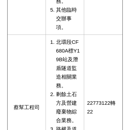
務。
答
其他臨時
雙
交辦事
語
項。
詞
彙
北環段CF
臺
680A標Y1
北
9B站及潛
通
盾隧道監
造相關業
台
北
務。
服
剩餘土石
務
通
方及營建
22773122轉
蔡幫工程司
廢棄物綜
22
隱
合業務。
私
路權及道