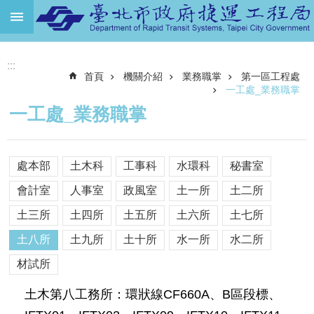
跳到主要內容區塊
進
:::
階
首頁
機關介紹
業務職掌
第一區工程處
搜
尋
一工處_業務職掌
一工處_業務職掌
機
關
介
處本部
土木科
工事科
水環科
秘書室
紹
會計室
人事室
政風室
土一所
土二所
捷
運
土三所
土四所
土五所
土六所
土七所
路
土八所
土九所
土十所
水一所
水二所
網
材試所
土
地
土木第八工務所：環狀線CF660A、B區段標、
開