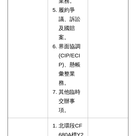
業務。
履約爭
議、訴訟
及國賠
案。
界面協調
(CIP/ECI
P)、懸帳
彙整業
務。
其他臨時
交辦事
項。
北環段CF
680A標Y2