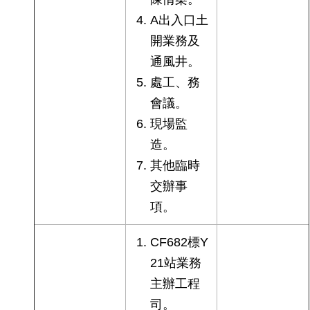
絡
A出入口土
我
開業務及
們
通風井。
陳
處工、務
情
會議。
系
統
現場監
造。
相
其他臨時
關
連
交辦事
結
項。
臺
CF682標Y
北
21站業務
市
政
主辦工程
府
司。