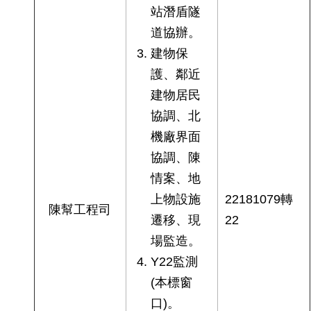
站潛盾隧
道協辦。
建物保
護、鄰近
建物居民
協調、北
機廠界面
協調、陳
情案、地
上物設施
22181079轉
陳幫工程司
遷移、現
22
場監造。
Y22監測
(本標窗
口)。