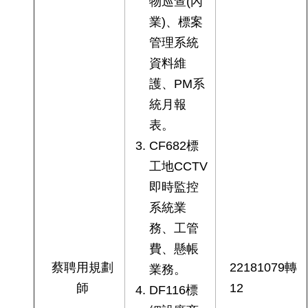
物巡查(內
業)、標案
管理系統
資料維
護、PM系
統月報
表。
CF682標
工地CCTV
即時監控
系統業
務、工管
費、懸帳
蔡聘用規劃
22181079轉
業務。
師
12
DF116標