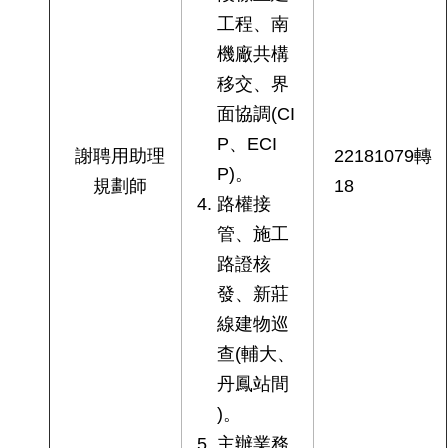
工程、南
機廠共構
移交、界
面協調(CI
P、ECI
謝聘用助理
22181079轉
P)。
規劃師
18
路權接
管、施工
路證核
發、新莊
線建物巡
查(輔大、
丹鳳站間
)。
主辦業務