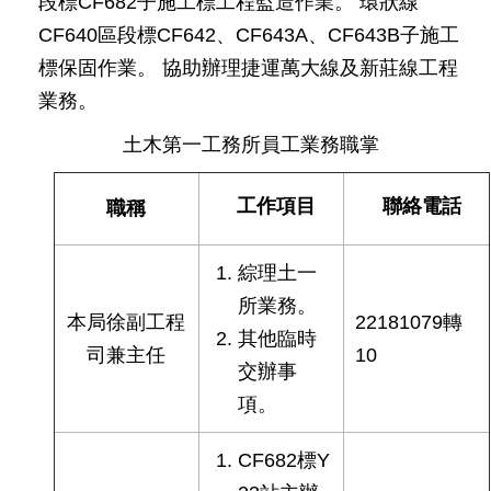
段標CF682子施工標工程監造作業。 環狀線
發
CF640區段標CF642、CF643A、CF643B子施工
便
標保固作業。 協助辦理捷運萬大線及新莊線工程
民
服
業務。
務
土木第一工務所員工業務職掌
人
文
工作項目
聯絡電話
職稱
關
懷
綜理土一
廉
政
所業務。
本局徐副工程
22181079轉
平
其他臨時
臺
司兼主任
10
交辦事
捷
項。
影
視
CF682標Y
界