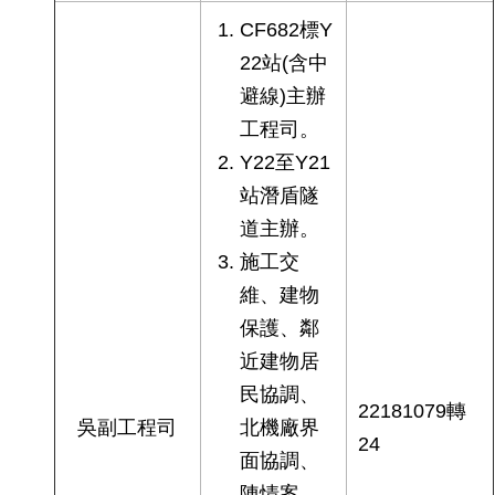
權
CF682標Y
與
網
22站(含中
站
避線)主辦
安
全
工程司。
政
Y22至Y21
策
站潛盾隧
政
道主辦。
府
施工交
網
維、建物
站
資
保護、鄰
料
近建物居
開
放
民協調、
22181079轉
宣
吳副工程司
北機廠界
告
24
面協調、
聯
陳情案。