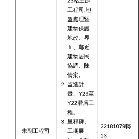
23站主辦
網
工程司.地
站
盤處理暨
導
覽
建物保護
地改、界
回
面、鄰近
首
頁
建物居民
協調、陳
English
情案。
監造計
陳
情
畫、Y23至
系
Y22潛盾工
統
程。
里程碑、
常
22181079轉
見
朱副工程司
工期展
問
13