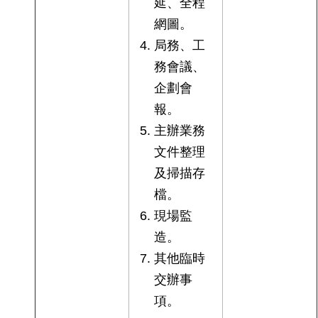
延、全程
答
網圖。
雙
局務、工
語
務會議、
詞
彙
企劃會
報。
臺
主辦業務
北
文件整理
通
及掃描存
台
檔。
北
現場監
服
務
造。
通
其他臨時
交辦事
隱
項。
私