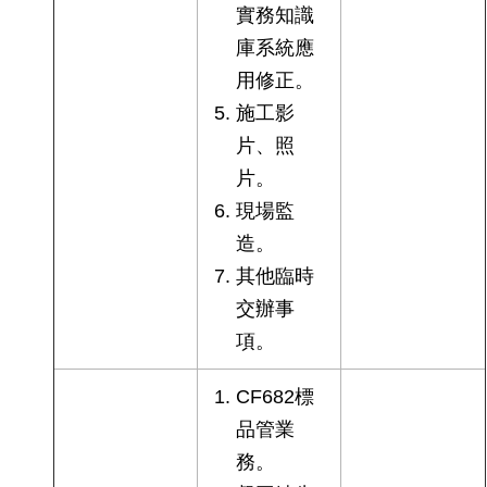
實務知識
庫系統應
用修正。
施工影
片、照
片。
現場監
造。
其他臨時
交辦事
項。
CF682標
品管業
務。