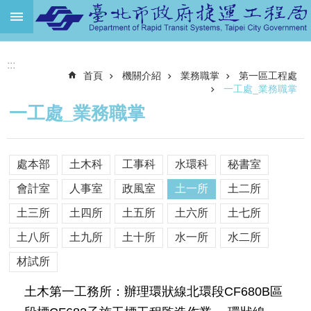
跳到主要內容區塊
進
:::
階
首頁
機關介紹
業務職掌
第一區工程處
搜
尋
一工處_業務職掌
一工處_業務職掌
機
關
介
處本部
土木科
工事科
水環科
秘書室
紹
會計室
人事室
政風室
土一所
土二所
捷
運
土三所
土四所
土五所
土六所
土七所
路
土八所
土九所
土十所
水一所
水二所
網
材試所
土
地
土木第一工務所：辦理環狀線北環段CF680B區
開