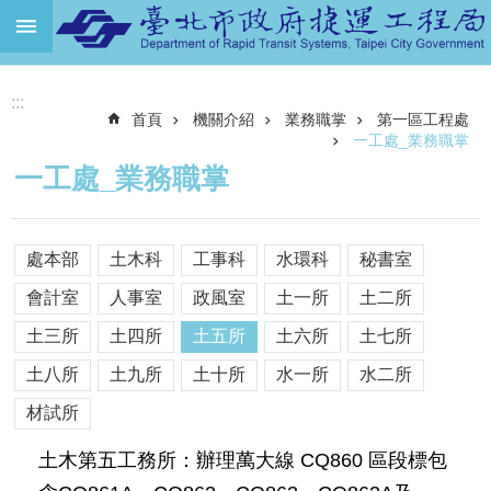
跳到主要內容區塊
進
:::
階
首頁
機關介紹
業務職掌
第一區工程處
搜
尋
一工處_業務職掌
一工處_業務職掌
機
關
介
處本部
土木科
工事科
水環科
秘書室
紹
會計室
人事室
政風室
土一所
土二所
捷
運
土三所
土四所
土五所
土六所
土七所
路
土八所
土九所
土十所
水一所
水二所
網
材試所
土
地
土木第五工務所：辦理萬大線 CQ860 區段標包
開