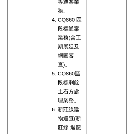
等通案業
權
與
務。
網
CQ860 區
站
安
段標通案
全
業務(含工
政
策
期展延及
網圖審
政
查)。
府
CQ860區
網
站
段標剩餘
資
土石方處
料
開
理業務。
放
新莊線建
宣
告
物巡查(新
莊線-迴龍
聯