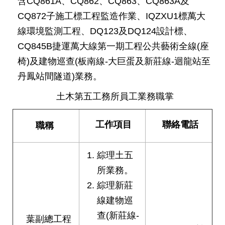
含CQ861A、CQ862、CQ863、CQ863A及
發
CQ872子施工標工程監造作業、IQZXU1標萬大
便
線環境監測工程、DQ123及DQ124設計標、
民
服
CQ845B捷運萬大線第一期工程公共藝術全線(座
務
椅)及建物巡查(板南線-大巨蛋及新莊線-迴龍站至
人
丹鳳站間隧道)業務。
文
關
土木第五工務所員工業務職掌
懷
工作項目
聯絡電話
職稱
廉
政
平
綜理土五
臺
所業務。
捷
綜理新莊
影
線建物巡
視
界
查(新莊線-
葉副總工程