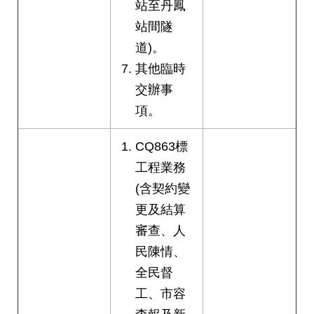
站至丹鳳
絡
站間隧
我
們
道)。
其他臨時
陳
交辦事
情
系
項。
統
CQ863標
相
工程業務
關
連
(含契約變
結
更及結算
審查、人
臺
民陳情、
北
市
全民督
政
工、市容
府