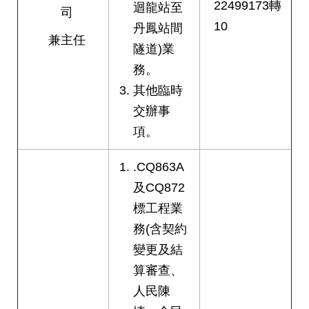
22499173轉
迴龍站至
司
網
10
丹鳳站間
站
兼主任
導
隧道)業
覽
務。
其他臨時
回
首
交辦事
頁
項。
English
.CQ863A
及CQ872
陳
情
標工程業
系
務(含契約
統
變更及結
算審查、
常
見
人民陳
問