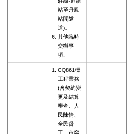
莊線-迴龍
站至丹鳳
站間隧
道)。
其他臨時
交辦事
項。
CQ861標
工程業務
(含契約變
更及結算
審查、人
民陳情、
全民督
工、市容