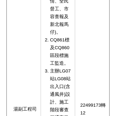
情、全民
答
督工、市
雙
容查報及
語
新北報馬
詞
彙
仔)。
CQ861標
臺
及CQ860
北
區段標施
通
工監造。
台
主辦LG07
北
站LG08站
服
務
出入口(含
通
通風井)設
計、施工
22499173轉
隱
湯副工程司
階段審查
私
12