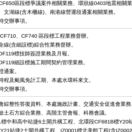
CF650區段標爭議案件相關業務、環狀線0403地震相關
、文湖線(含木柵線)、南港線營運段通案相關業務。
時交辦事項。
CF710、CF740 區段標工程業務督辦。
全線(含細設標)綜合性業務督辦。
DF119標技師簽證業務及月報。
DF119細設標施工期間契約管理業務。
證通案。
時程及颱風免計工期、本處水環科來文。
時交辦事項。
會綜整性答復資料、本處施政計畫、交通安全促進會業務
餘土石方綜合業務、高階主管會報、科務會議。
81標中和高中站捷6土開共構工程、北環段CF681B標Y20
標Y21站捷2土開共構工程、IZ0001標北美館工程(含IZ000