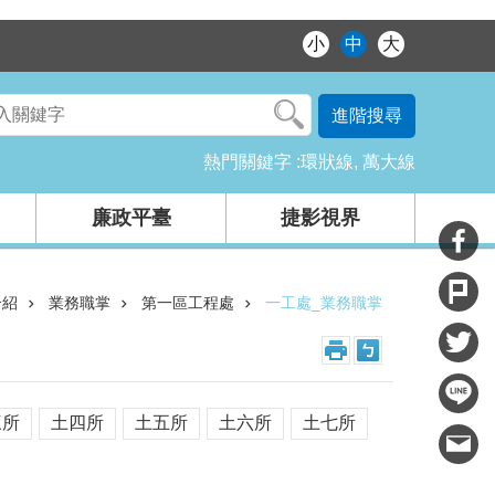
小
中
大
進階搜尋
熱門關鍵字
環狀線
萬大線
廉政平臺
捷影視界
介紹
業務職掌
第一區工程處
一工處_業務職掌
三所
土四所
土五所
土六所
土七所