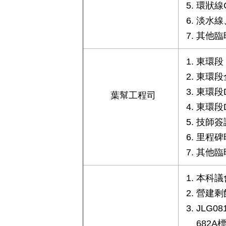
環狀線
淡水線
其他臨
東環段 
東環段
東環段
葉幫工程司
東環段
技師簽
里程碑
其他臨
本科議
營建剩
JLG0
682A