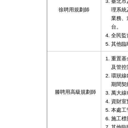
臺北市
徐聘用規劃師
理系統
業務、
台。
全民監
其他臨
重置基
及管控
環狀線D
期間契
滕聘用高級規劃師
萬大線I
資財室
本處工
施工標
其他臨