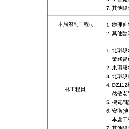
其他臨
本局溫副工程司
辦理庶
其他臨
北環段C
業務督
東環段
北環段
DZ11
林工程員
然敬老
機電/
安衛(
本處工
其他臨