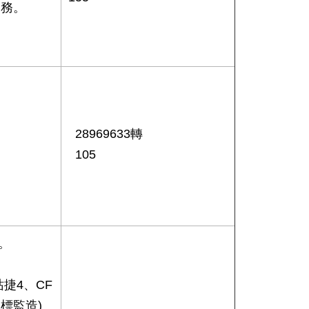
業務。
28969633轉
105
。
站捷4、CF
2標監造)