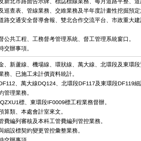
及新北市路面告示牌、標誌標線業務、每月道路平整、道
及巡查表、管線業務、交維業務及半年度計畫性挖掘預定
道路交通安全督導會報、雙北合作交流平台、市政重大建
督公共工程、工務督考管理系統、督工管理系統窗口。
時交辦事項。
金、新蘆線、機場線、環狀線、萬大線、北環段及東環段
業務、已施工未計價資料統計。
F112、萬大線DQ124、北環段DF117及東環段DF119
約管理業務。
QZXU1標、東環段IF0009標工程業務督辦。
預算類、本處會計室來文。
管費編列審核及本科工管費編列管控業務。
與細設標契約變更管控彙整業務。
時交辦事項。