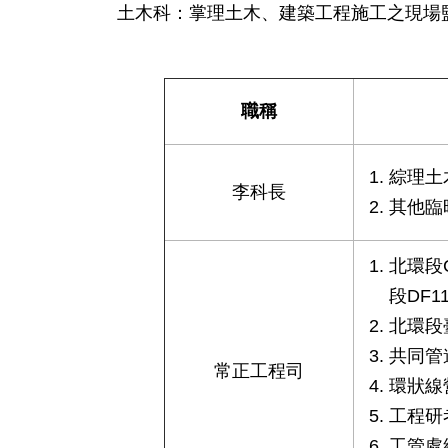
土木科：掌理土木、建築工程施工之現場
職稱
綜理土
李科長
其他臨
北環段C
段DF
北環段
共同管
常正工程司
環狀線
工程研
工管處