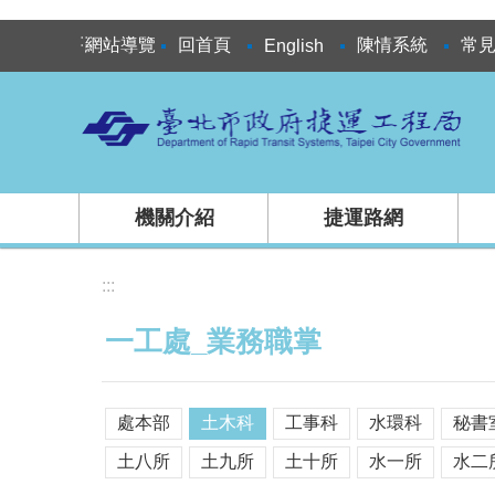
跳到主要內容區塊
:::
網站導覽
回首頁
陳情系統
常
English
機關介紹
捷運路網
:::
一工處_業務職掌
處本部
土木科
工事科
水環科
秘書
土八所
土九所
土十所
水一所
水二