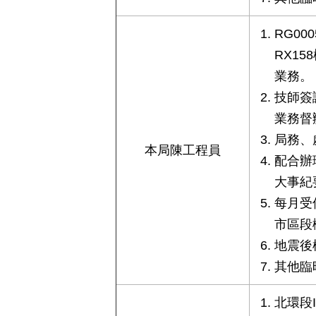
RG0
RX1
業務。
技師簽
業務督
局務、
本局陳工程員
配合辦
大事紀
每月受
市區段
地震後
其他臨
北環段