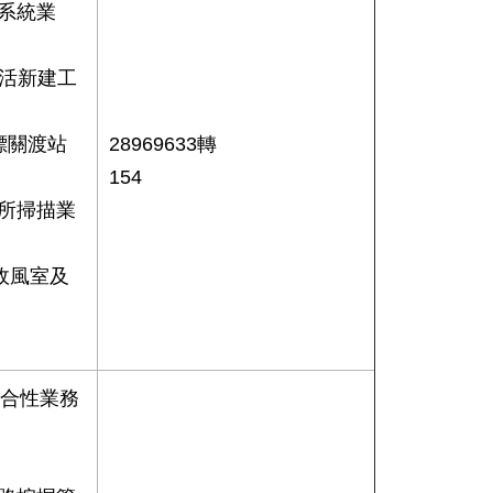
系統業
樂活新建工
標關渡站
28969633轉
154
所掃描業
政風室及
綜合性業務