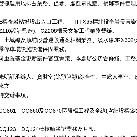
管捷運用地排占業務、促參、虛擬電視牆、損鄰事件管理
07E標奇岩站增設出入口工程、
ITTX65標北投奇岩長青
Z110設計監造)、CZ208標天文館工程業務督辦。
、土城線及頂埔段營運段通案相關業務、淡水線JRX302
乘停車場設施設備保固業務。
司重置基金更新案件審查會議、本處辦公房舍修繕、工務
未明訂承辦人、資財室(除預算類)綜合性、本處人事室、
來文。
時交辦事項。
Q861、CQ860及CQ870區段標工程及全線(含細設標)
DQ123、DQ124標技師簽證業務及月報。