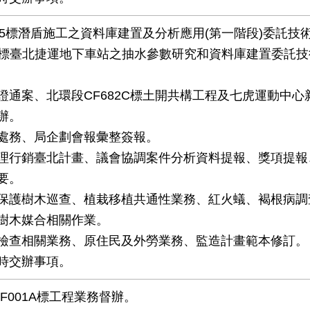
005標潛盾施工之資料庫建置及分析應用(第一階段)委託技
58標臺北捷運地下車站之抽水參數研究和資料庫建置委託
證通案、北環段CF682C標土開共構工程及七虎運動中心
辦。
處務、局企劃會報彙整簽報。
理行銷臺北計畫、議會協調案件分析資料提報、獎項提報
要。
保護樹木巡查、植栽移植共通性業務、紅火蟻、褐根病調
樹木媒合相關作業。
檢查相關業務、原住民及外勞業務、監造計畫範本修訂。
時交辦事項。
IF001A標工程業務督辦。