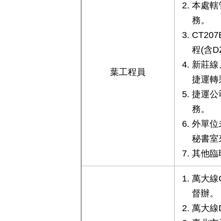
本處轄
務。
CT2
程(含D
新莊線
葉工程員
捷運轉
捷運公
務。
外單位
秘書室
其他臨
萬大線C
督辦。
萬大線