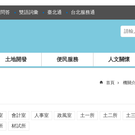
見問答
雙語詞彙
臺北通
台北服務通
土地開發
便民服務
人文關懷
首頁
機關
室
會計室
人事室
政風室
土一所
土二所
土
所
材試所