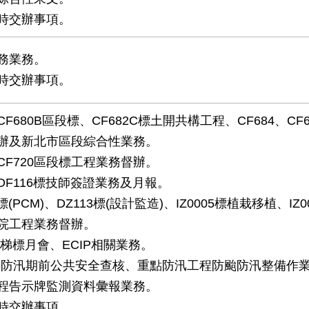
時交辦事項。
務業務。
時交辦事項。
F680B區段標、CF682C標土開共構工程、CF684、CF
辦及新北市區段綜合性業務。
CF720區段標工程業務督辦。
DF116標技師簽證業務及月報。
2標(PCM)、DZ113標(設計監造)、IZ0005標植栽移植、IZ0
院工程業務督辦。
電梯標月會、ECIP相關業務。
含防汛期前公共安全查核、重點防汛工程防颱防汛整備作業
程告示牌監測資料彙報業務。
時交辦事項。