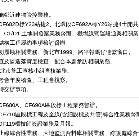
施鄰近建物管控業務。
F682D標Y23站捷2、北環段CF692A標Y26站捷4土開
、C1/D1 土地開發案業務督辦、機場線營運段通案相關業
結構工程履約事項檢討督辦。
初履勘相關業務、新北市1999、路平報馬仔連繫窗口。
查及監造落實度檢查、配合本處參訪相關業務。
新北市施工查核小組查核業務。
考會年度稽查、工程會視察。
時交辦事項。
F680A、CF690A區段標工程業務督辦。
CF710區段標工程及全線(含細設標及共管)綜合性業務督
DF119標技師簽證業務及月報。
止線綜合性業務、大地監測資料庫相關業務、綜規處綜合