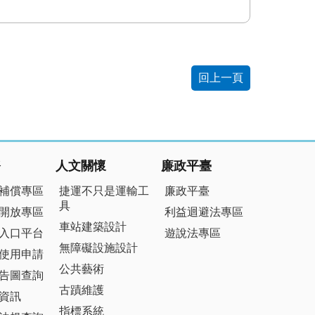
回上一頁
務
人文關懷
廉政平臺
補償專區
捷運不只是運輸工
廉政平臺
具
開放專區
利益迴避法專區
車站建築設計
入口平台
遊說法專區
無障礙設施設計
使用申請
公共藝術
告圖查詢
古蹟維護
資訊
指標系統