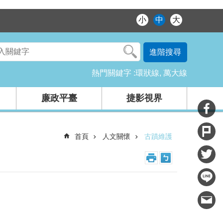
小
中
大
進階搜尋
熱門關鍵字
環狀線
萬大線
廉政平臺
捷影視界
首頁
人文關懷
古蹟維護