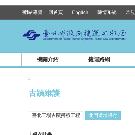
跳到主要內容區塊
:::
網站導覽
回首頁
陳情系統
常
English
機關介紹
捷運路網
:::
古蹟維護
臺北工場古蹟挪移工程
北門遺址保存
｜保存計畫