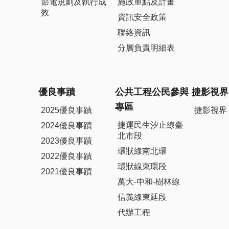
節電規劃及執行成
施政重點及計畫
效
資訊安全政策
聯絡資訊
分層負責明細表
優良事蹟
公共工程公民參與
捷影視界
專區
2025優良事蹟
捷影視界
捷運民生汐止線臺
2024優良事蹟
北市段
2023優良事蹟
環狀線南北環
2022優良事蹟
環狀線東環段
2021優良事蹟
萬大-中和-樹林線
信義線東延段
代辦工程