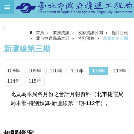
跳到主要內容區塊
進
:::
階
首頁
業務資訊
政府資訊公開
會計月報
搜
尋
北市捷運局局本部
特別預算
新蘆線第三期
新蘆線第三期
機
關
介
108年
109年
110年
111年
112年
113年
紹
114年
115年
捷
運
此頁為本局各月份之會計月報資料（北市捷運局
路
局本部-特別預算-新蘆線第三期-112年）。
網
土
地
開