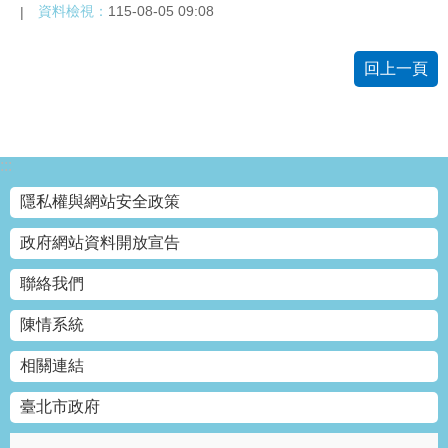
資料檢視：
115-08-05 09:08
絡
我
們
回上一頁
陳
情
系
:::
統
隱私權與網站安全政策
相
政府網站資料開放宣告
關
連
聯絡我們
結
陳情系統
臺
北
相關連結
市
政
臺北市政府
府