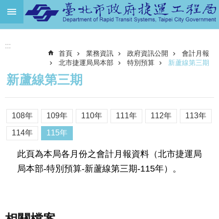
跳到主要內容區塊
進
:::
階
首頁
業務資訊
政府資訊公開
會計月報
搜
尋
北市捷運局局本部
特別預算
新蘆線第三期
新蘆線第三期
機
關
介
108年
109年
110年
111年
112年
113年
紹
114年
115年
捷
運
此頁為本局各月份之會計月報資料（北市捷運局
路
局本部-特別預算-新蘆線第三期-115年）。
網
土
地
開