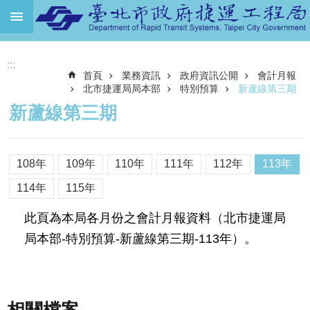
跳到主要內容區塊
進
:::
階
首頁
業務資訊
政府資訊公開
會計月報
搜
尋
北市捷運局局本部
特別預算
新蘆線第三期
新蘆線第三期
機
關
介
108年
109年
110年
111年
112年
113年
紹
114年
115年
捷
運
此頁為本局各月份之會計月報資料（北市捷運局
路
局本部-特別預算-新蘆線第三期-113年）。
網
土
地
開