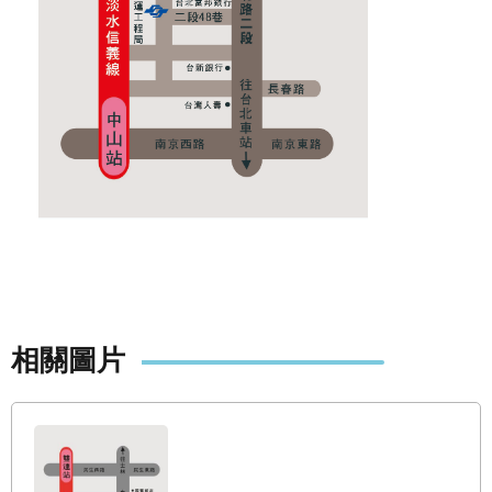
網
站
導
覽
回
首
頁
English
陳
情
系
相關圖片
統
常
見
問