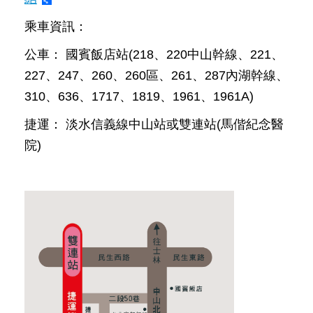
發
乘車資訊：
便
民
公車： 國賓飯店站(218、220中山幹線、221、
服
務
227、247、260、260區、261、287內湖幹線、
310、636、1717、1819、1961、1961A)
人
文
捷運： 淡水信義線中山站或雙連站(馬偕紀念醫
關
院)
懷
廉
政
平
臺
捷
影
視
界