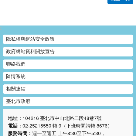
權
與
網
站
安
:::
全
隱私權與網站安全政策
政
策
政府網站資料開放宣告
政
聯絡我們
府
網
陳情系統
站
資
相關連結
料
開
臺北市政府
放
宣
地址：
104216 臺北市中山北路二段48巷7號
告
電話：
02-25215550 轉 9（下班時間請轉 8676）
服務時間：
週一至週五 上午8:30至下午5:30，
聯