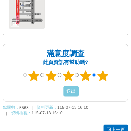
答
雙
語
詞
彙
臺
滿意度調查
北
此頁資訊有幫助嗎?
通
台
北
服
務
通
點閱數：
資料更新：
115-07-13 16:10
5563
資料檢視：
115-07-13 16:10
隱
私
回上一頁