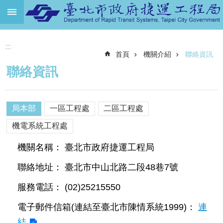
跳到主要內容區塊
進
:::
階
首頁
機關介紹
聯絡資訊
搜
尋
聯絡資訊
機
關
介
局本部
一區工程處
二區工程處
紹
機電系統工程處
捷
機關名稱： 臺北市政府捷運工程局
運
路
聯絡地址： 臺北市中山北路二段48巷7號
網
服務電話： (02)25215550
土
地
電子郵件信箱(連結至臺北市陳情系統1999)：
連
開
結