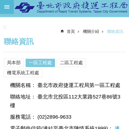
跳到主要內容區塊
進
:::
階
首頁
機關介紹
聯絡資訊
搜
尋
聯絡資訊
機
關
介
局本部
一區工程處
二區工程處
紹
機電系統工程處
捷
機關名稱： 臺北市政府捷運工程局第一區工程處
運
路
聯絡地址： 臺北市北投區112大業路527巷86號3
網
樓
土
服務電話： (02)2896-9633
地
開
電子郵件信箱(連結至臺北市陳情系統1999)：
連