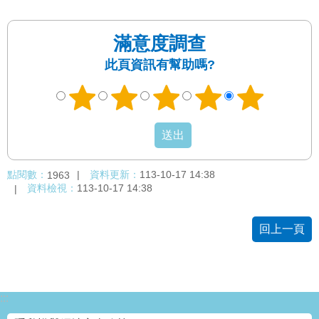
網
站
滿意度調查
導
覽
此頁資訊有幫助嗎?
回
首
頁
English
點閱數：
資料更新：
113-10-17 14:38
1963
資料檢視：
113-10-17 14:38
陳
情
系
回上一頁
統
常
見
:::
問