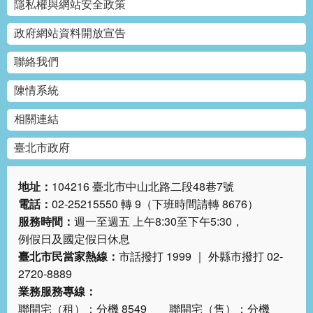
隱私權與網站安全政策
答
政府網站資料開放宣告
雙
語
聯絡我們
詞
彙
陳情系統
相關連結
臺
北
臺北市政府
通
地址：
104216 臺北市中山北路二段48巷7號
台
北
電話：
02-25215550 轉 9（下班時間請轉 8676）
服
服務時間：
週一至週五 上午8:30至下午5:30，
務
例假日及國定假日休息
通
臺北市民當家熱線：
市話撥打 1999 ｜ 外縣市撥打 02-
2720-8889
隱
業務服務專線：
私
聯開宅（租）：分機 8549 聯開宅（售）：分機