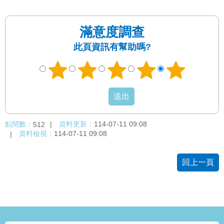
發
便
滿意度調查
民
服
此頁資訊有幫助嗎?
務
人
文
關
懷
點閱數：
資料更新：
114-07-11 09:08
512
廉
資料檢視：
114-07-11 09:08
政
平
臺
回上一頁
捷
影
視
界
:::