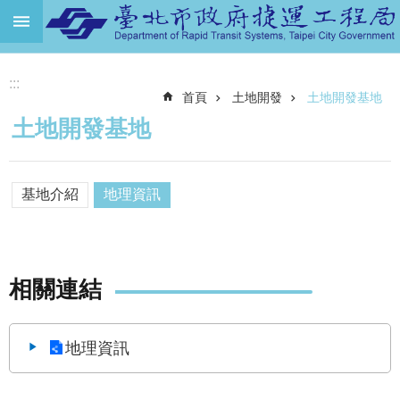
跳到主要內容區塊
進
:::
階
首頁
土地開發
土地開發基地
搜
尋
土地開發基地
機
關
介
基地介紹
地理資訊
紹
捷
運
相關連結
路
網
土
地理資訊
地
開