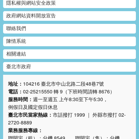
隱私權與網站安全政策
網
站
政府網站資料開放宣告
導
覽
聯絡我們
陳情系統
回
首
相關連結
頁
臺北市政府
English
地址：
104216 臺北市中山北路二段48巷7號
陳
電話：
02-25215550 轉 9（下班時間請轉 8676）
情
服務時間：
週一至週五 上午8:30至下午5:30，
系
統
例假日及國定假日休息
臺北市民當家熱線：
市話撥打 1999 ｜ 外縣市撥打 02-
2720-8889
常
見
業務服務專線：
問
聯開宅（租）：分機 8549 聯開宅（售）：分機