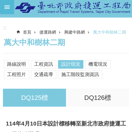
跳到主要內容區塊
進
:::
階
首頁
捷運路網
興建中路網
萬大中和樹林二期
搜
尋
萬大中和樹林二期
機
關
介
路線說明
工程資訊
設計現況
機電現況
紹
工程照片
交通疏導
施工階段監測資訊
捷
運
路
DQ125標
DQ126標
網
土
地
114年4月10日本設計標移轉至新北市政府捷運工
開