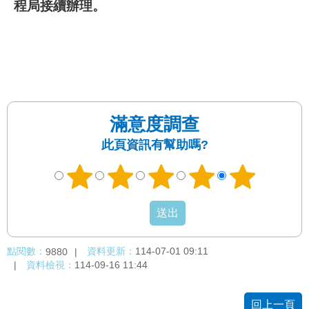
發
程局接續辦理。
便
民
服
務
人
文
滿意度調查
關
此頁資訊有幫助嗎?
懷
廉
政
平
臺
捷
點閱數：
資料更新：
114-07-01 09:11
9880
影
資料檢視：
114-09-16 11:44
視
界
回上一頁