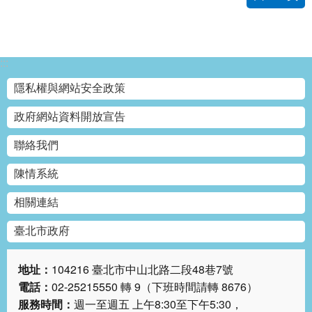
網
站
導
覽
:::
隱私權與網站安全政策
回
首
政府網站資料開放宣告
頁
聯絡我們
English
陳情系統
陳
相關連結
情
系
臺北市政府
統
地址：
104216 臺北市中山北路二段48巷7號
常
電話：
02-25215550 轉 9（下班時間請轉 8676）
見
服務時間：
週一至週五 上午8:30至下午5:30，
問