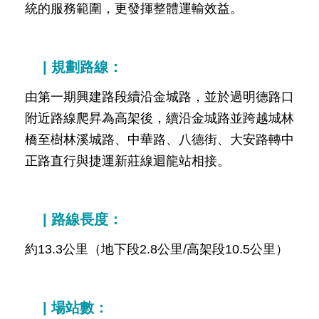
發
統的服務範圍，更發揮整體運輸效益。
便
民
服
| 規劃路線：
務
由第一期興建路段續沿金城路，並於過明德路口
人
附近路線爬昇為高架後，續沿金城路並跨越城林
文
關
橋至樹林溪城路、中華路、八德街、大安路轉中
懷
正路直行與捷運新莊線迴龍站相接。
廉
政
平
| 路線長度：
臺
約13.3公里（地下段2.8公里/高架段10.5公里）
捷
影
視
界
| 場站數：