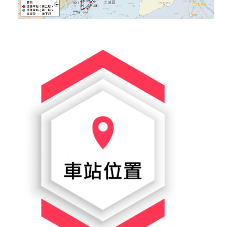
答
雙
語
詞
彙
臺
北
通
台
北
服
務
通
隱
私