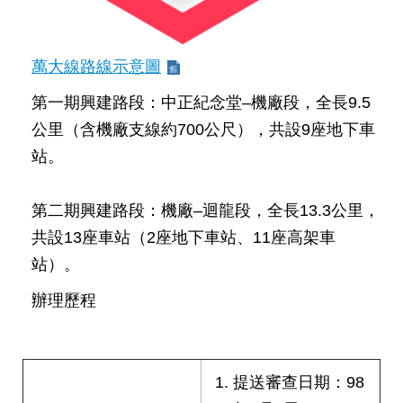
權
與
網
站
萬大線路線示意圖
安
全
第一期興建路段：中正紀念堂–機廠段，全長9.5
政
公里（含機廠支線約700公尺），共設9座地下車
策
站。
政
府
第二期興建路段：機廠–迴龍段，全長13.3公里，
網
共設13座車站（2座地下車站、11座高架車
站
資
站）。
料
開
辦理歷程
放
宣
告
提送審查日期：98
聯