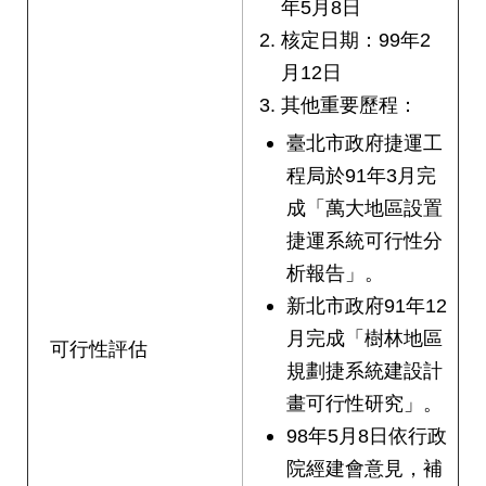
年5月8日
絡
核定日期：99年2
我
們
月12日
其他重要歷程：
陳
臺北市政府捷運工
情
系
程局於91年3月完
統
成「萬大地區設置
捷運系統可行性分
相
關
析報告」。
連
新北市政府91年12
結
月完成「樹林地區
可行性評估
臺
規劃捷系統建設計
北
畫可行性研究」。
市
98年5月8日依行政
政
府
院經建會意見，補