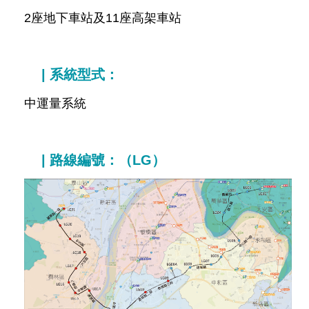
網
2座地下車站及11座高架車站
站
導
覽
| 系統型式：
回
中運量系統
首
頁
English
| 路線編號：（LG）
陳
情
系
統
常
見
問