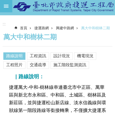
跳到主要內容區塊
進
:::
階
首頁
捷運路網
興建中路網
萬大中和樹林二期
搜
尋
萬大中和樹林二期
機
關
介
路線說明
工程資訊
設計現況
機電現況
紹
工程照片
交通疏導
施工階段監測資訊
捷
| 路線說明：
運
路
捷運萬大-中和-樹林線串連臺北市中正區、萬華
網
區與新北市永和區、中和區、土城區、樹林區及
土
新莊區，並與捷運松山新店線、淡水信義線與環
地
開
狀線第一階段路線等銜接轉乘，不僅擴大捷運系