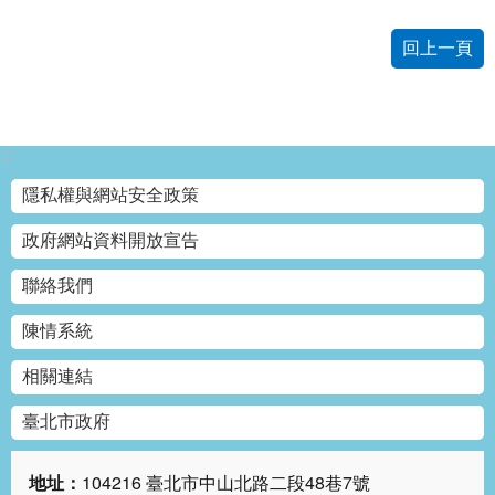
網
回上一頁
站
導
覽
回
:::
首
隱私權與網站安全政策
頁
政府網站資料開放宣告
English
聯絡我們
陳
陳情系統
情
系
相關連結
統
臺北市政府
常
見
地址：
104216 臺北市中山北路二段48巷7號
問