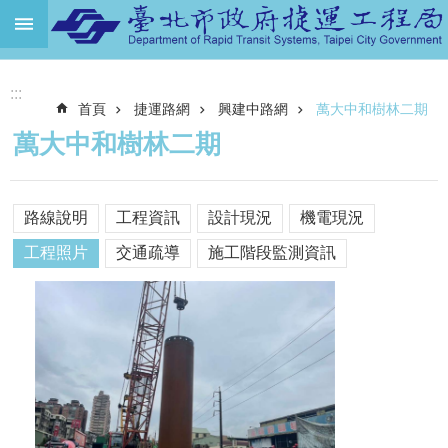
跳到主要內容區塊
進
:::
階
首頁
捷運路網
興建中路網
萬大中和樹林二期
搜
尋
萬大中和樹林二期
機
關
介
路線說明
工程資訊
設計現況
機電現況
紹
工程照片
交通疏導
施工階段監測資訊
捷
運
路
網
土
地
開