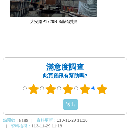
發
便
民
大安路P1729R-8基樁鑽掘
服
務
人
文
關
懷
滿意度調查
廉
此頁資訊有幫助嗎?
政
平
臺
捷
影
視
點閱數：
資料更新：
113-11-29 11:18
5189
界
資料檢視：
113-11-29 11:18