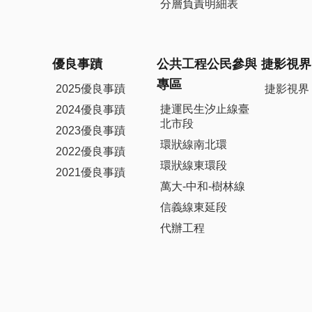
分層負責明細表
優良事蹟
公共工程公民參與
捷影視界
專區
2025優良事蹟
捷影視界
捷運民生汐止線臺
2024優良事蹟
北市段
2023優良事蹟
環狀線南北環
2022優良事蹟
環狀線東環段
2021優良事蹟
萬大-中和-樹林線
信義線東延段
代辦工程