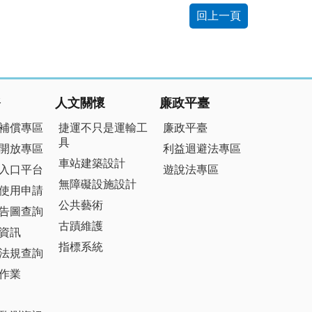
回上一頁
務
人文關懷
廉政平臺
補償專區
捷運不只是運輸工
廉政平臺
具
開放專區
利益迴避法專區
車站建築設計
入口平台
遊說法專區
無障礙設施設計
使用申請
公共藝術
告圖查詢
古蹟維護
資訊
指標系統
法規查詢
作業