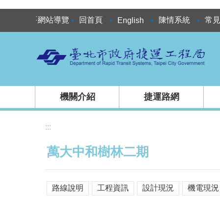
跳到主要內容區塊
:::
網站導覽
回首頁
陳情系統
常
English
機關介紹
捷運路網
:::
萬大中和樹林二期
路線說明
工程資訊
設計現況
機電現況