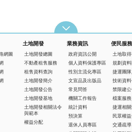
土地開發
業務資訊
便民服
路網圖
土地開發總圖
政府資訊公開
土地取得
網
不動產租售服務
個人資料保護專區
規劃資料
網
租售資料查詢
性別主流化專區
捷運團隊
網
土地開發簡介
文宣品及出版品
技術資料
土地開發公告
常見問答
禁限建公
土地開發基地
機關工作報告
檔案服務
土地開發相關法令
統計資料
捷運相關
與範本
預決算
民眾權益
權益分配
退休人員專區
交通疏導