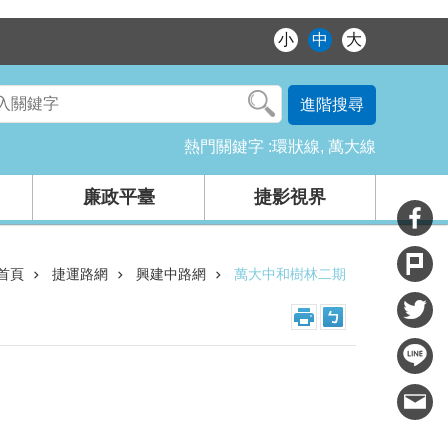
小
中
大
進階搜尋
熱門關鍵字
環狀線
萬大線
廉政平臺
捷影視界
首頁
捷運路網
興建中路網
萬大中和樹林二期