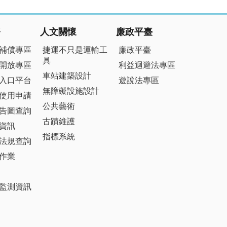
務
人文關懷
廉政平臺
補償專區
捷運不只是運輸工
廉政平臺
具
開放專區
利益迴避法專區
車站建築設計
入口平台
遊說法專區
無障礙設施設計
使用申請
公共藝術
告圖查詢
古蹟維護
資訊
指標系統
法規查詢
作業
監測資訊