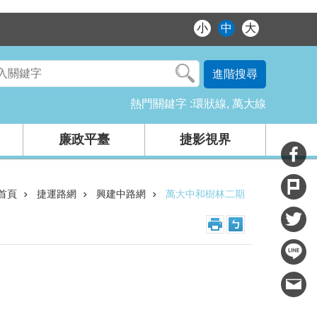
小
中
大
進階搜尋
熱門關鍵字
環狀線
萬大線
廉政平臺
捷影視界
首頁
捷運路網
興建中路網
萬大中和樹林二期