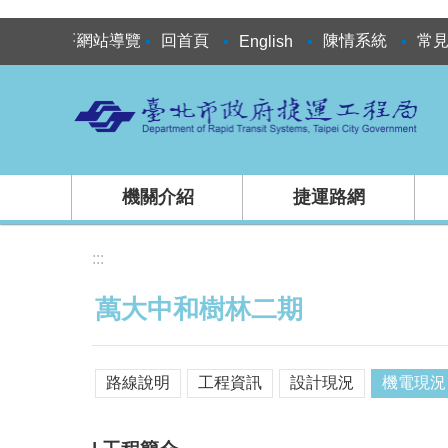
跳到主要內容區塊
:::
網站導覽
回首頁
陳情系統
常
English
機關介紹
捷運路網
:::
萬大中和樹林二期
路線說明
工程資訊
設計現況
機電現況