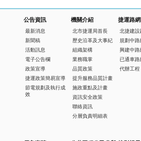
:::
公告資訊
機關介紹
捷運路網
最新消息
北市捷運局首長
北捷建設
新聞稿
歷史沿革及大事紀
規劃中路
活動訊息
組織架構
興建中路
電子公告欄
業務職掌
已通車路
政策宣導
品質政策
代辦工程
捷運政策簡易宣導
提升服務品質計畫
節電規劃及執行成
施政重點及計畫
效
資訊安全政策
聯絡資訊
分層負責明細表