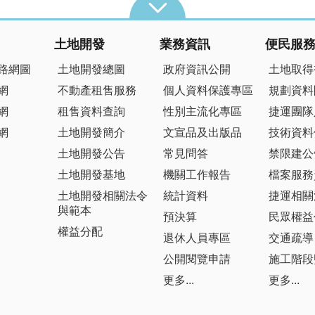
土地開發
業務資訊
便民服
路網圖
土地開發總圖
政府資訊公開
土地取得
網
不動產租售服務
個人資料保護專區
規劃資料
網
租售資料查詢
性別主流化專區
捷運團隊
網
土地開發簡介
文宣品及出版品
技術資料
土地開發公告
常見問答
禁限建公
土地開發基地
機關工作報告
檔案服務
土地開發相關法令
統計資料
捷運相關
與範本
預決算
民眾權益
權益分配
退休人員專區
交通疏導
公開閱覽申請
施工階段
更多...
更多...