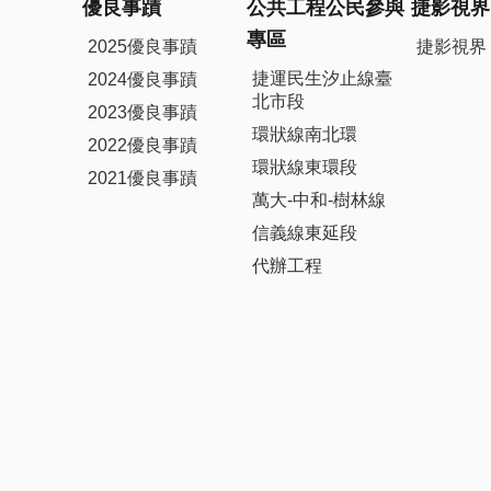
優良事蹟
公共工程公民參與
捷影視界
專區
2025優良事蹟
捷影視界
捷運民生汐止線臺
2024優良事蹟
北市段
2023優良事蹟
環狀線南北環
2022優良事蹟
環狀線東環段
2021優良事蹟
萬大-中和-樹林線
信義線東延段
代辦工程