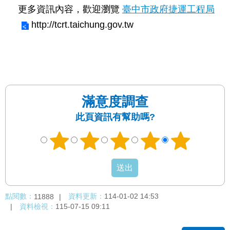
絡
更多資訊內容，歡迎瀏覽
臺中市政府捷運工程局
我
http://tcrt.taichung.gov.tw
們
陳
情
系
統
滿意度調查
相
此頁資訊有幫助嗎?
關
連
結
臺
北
市
點閱數：
資料更新：
114-01-02 14:53
11888
政
資料檢視：
115-07-15 09:11
府