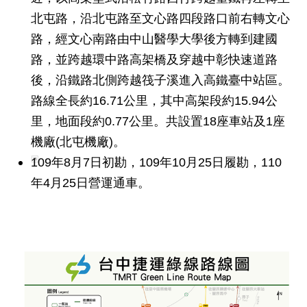
答
北屯路，沿北屯路至文心路四段路口前右轉文心
路，經文心南路由中山醫學大學後方轉到建國
雙
語
路，並跨越環中路高架橋及穿越中彰快速道路
詞
後，沿鐵路北側跨越筏子溪進入高鐵臺中站區。
彙
路線全長約16.71公里，其中高架段約15.94公
臺
里，地面段約0.77公里。共設置18座車站及1座
北
機廠(北屯機廠)。
通
109年8月7日初勘，109年10月25日履勘，110
年4月25日營運通車。
台
北
服
務
通
隱
私