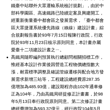
發
鐵臺中站聯外大眾運輸系統檢討規劃」，由於中
便
部科學園區、高速鐵路已陸續定案及興建開工，
民
經重新衡量臺中都會區之發展需求，「臺中都會
服
務
區大眾捷運系統優先路線（綠線）建設計畫」綜
合規劃報告書於93年7月15日報陳行政院，行政
人
文
院於93年11月23日核示原則同意，本計畫亦屬
關
愛臺十二項建設計晝之ㄧ。
懷
高鐵局隨即編列預算執行總顧問相關招標工作，
廉
惟經基本設計作業後因營造工程物價總指數大
政
漲，耐震標準調整及確認管線遷移與配合地方發
平
臺
展需求新增三站等，工程建設總經費原287.35
億增加為485.93億，建設期程亦由102年通車修
捷
影
正為104年，乃由高鐵局研提修正計畫書，於98
視
年5月13日奉行政院原則同意。第二次修正計畫
界
總經費增加為593.37億元，經行政院104年5月