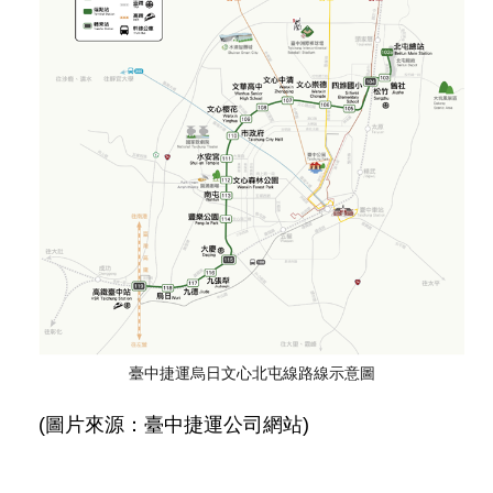
權
與
網
站
安
全
政
策
政
府
網
站
資
料
開
臺中捷運烏日文心北屯線路線示意圖
放
宣
(圖片來源：臺中捷運公司網站)
告
聯