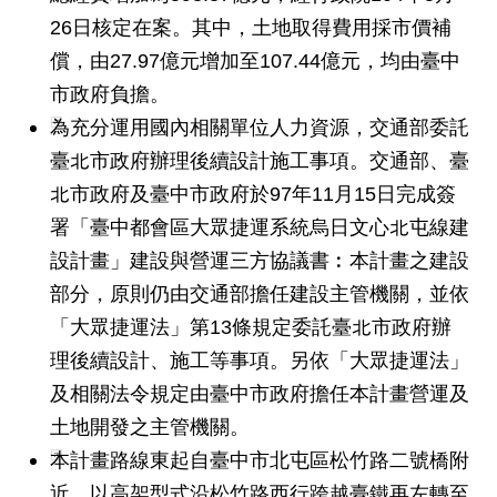
26日核定在案。其中，土地取得費用採市價補
網
站
償，由27.97億元增加至107.44億元，均由臺中
導
市政府負擔。
覽
為充分運用國內相關單位人力資源，交通部委託
回
臺北市政府辦理後續設計施工事項。交通部、臺
首
北市政府及臺中市政府於97年11月15日完成簽
頁
署「臺中都會區大眾捷運系統烏日文心北屯線建
English
設計畫」建設與營運三方協議書︰本計畫之建設
部分，原則仍由交通部擔任建設主管機關，並依
陳
「大眾捷運法」第13條規定委託臺北市政府辦
情
系
理後續設計、施工等事項。另依「大眾捷運法」
統
及相關法令規定由臺中市政府擔任本計畫營運及
土地開發之主管機關。
常
本計畫路線東起自臺中市北屯區松竹路二號橋附
見
問
近，以高架型式沿松竹路西行跨越臺鐵再左轉至