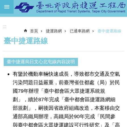
跳到主要內容區塊
進
:::
階
首頁
捷運路網
已通車路網
臺中捷運路線
搜
尋
臺中捷運路線
機
關
介
臺中捷運烏日文心北屯線內容說明
紹
有鑒於機動車輛快速成長，導致都市交通及空氣
捷
污染問題日益嚴重，前臺灣省住都處（局）於民
運
國79年辦理「臺中都會區大眾捷運系統規
路
網
劃」，續於87年完成「臺中都會區捷運路網細
部規劃」，嗣後因省政府組織改造，本案移由交
土
地
通部高鐵局辦理，高鐵局於90年完成「民間參
開
與臺中都會區大眾捷運建設可行性研究」及「高