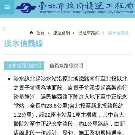
跳到主要內容區塊
進
:::
階
首頁
捷運路網
已通車路網
淡水信義線
搜
尋
淡水信義線
機
關
介
淡水線路線說明
信義線路線說明
紹
淡水線北起淡水站沿原北淡鐵路南行至北投以北
捷
之貴子坑溪為地面段；自貴子坑溪堤起高架南行
運
跨基隆河，過民族西路下降進入地下至中正紀念
路
網
堂站，全長約23.8公里(含北投至新北投路段約
1.2公里)，設22座車站及1座主機廠，其中台大
土
地
醫院站至中正紀念堂路段，約1公里路線，由新
開
店線北段一併設計、發包、施工及初履勘通車。