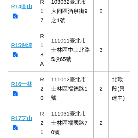
R
103032臺北市
R14圓山
1
大同區酒泉街9
2
7
之1號
R
111011臺北市
R15劍潭
1
士林區中山北路
3
8
5段65號
A
R
111012臺北市
北環
R16士林
2
士林區福德路1
2
段(興
0
號
建中)
R
111031臺北市
R17芝山
2
士林區福國路7
2
1
0號