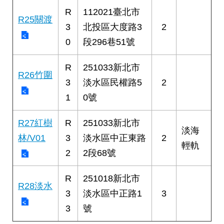
R
112021臺北市
R25關渡
3
北投區大度路3
2
0
段296巷51號
R
251033新北市
R26竹圍
3
淡水區民權路5
2
1
0號
R27紅樹
R
251033新北市
淡海
林/V01
3
淡水區中正東路
2
輕軌
2
2段68號
R
251018新北市
R28淡水
3
淡水區中正路1
3
3
號