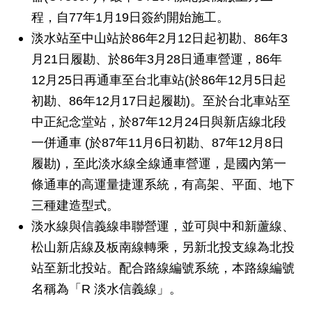
程，自77年1月19日簽約開始施工。
網
站
淡水站至中山站於86年2月12日起初勘、86年3
導
月21日履勘、於86年3月28日通車營運，86年
覽
12月25日再通車至台北車站(於86年12月5日起
回
初勘、86年12月17日起履勘)。至於台北車站至
首
中正紀念堂站，於87年12月24日與新店線北段
頁
一併通車 (於87年11月6日初勘、87年12月8日
English
履勘)，至此淡水線全線通車營運，是國內第一
條通車的高運量捷運系統，有高架、平面、地下
陳
三種建造型式。
情
系
淡水線與信義線串聯營運，並可與中和新蘆線、
統
松山新店線及板南線轉乘，另新北投支線為北投
站至新北投站。配合路線編號系統，本路線編號
常
名稱為「R 淡水信義線」。
見
問