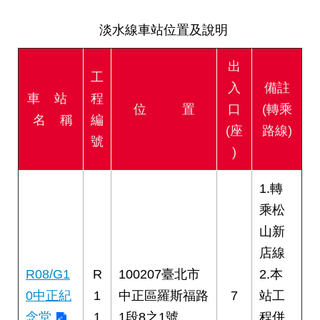
答
淡水線車站位置及說明
雙
語
出
詞
工
入
備註
彙
車 站
程
位 置
口
(轉乘
名 稱
編
臺
(座
路線)
北
號
)
通
1.轉
台
北
乘松
服
山新
務
通
店線
R08/G1
R
100207臺北市
2.本
隱
0中正紀
1
中正區羅斯福路
7
站工
私
念堂
1
1段8之1號
程併