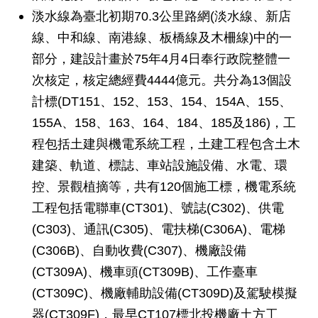
發
淡水線為臺北初期70.3公里路網(淡水線、新店
便
線、中和線、南港線、板橋線及木柵線)中的一
民
部分，建設計畫於75年4月4日奉行政院整體一
服
務
次核定，核定總經費4444億元。共分為13個設
計標(DT151、152、153、154、154A、155、
人
文
155A、158、163、164、184、185及186)，工
關
程包括土建與機電系統工程，土建工程包含土木
懷
建築、軌道、標誌、車站設施設備、水電、環
廉
控、景觀植摘等，共有120個施工標，機電系統
政
工程包括電聯車(CT301)、號誌(C302)、供電
平
臺
(C303)、通訊(C305)、電扶梯(C306A)、電梯
(C306B)、自動收費(C307)、機廠設備
捷
影
(CT309A)、機車頭(CT309B)、工作臺車
視
(CT309C)、機廠輔助設備(CT309D)及駕駛模擬
界
器(CT309F)，最早CT107標北投機廠土方工