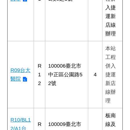
權
入捷
與
網
運新
站
店線
安
全
辦理
政
策
本站
工程
政
府
R
100006臺北市
併入
R09台大
網
1
中正區公園路5
4
捷運
站
醫院
2
2號
新店
資
料
線辦
開
理
放
宣
告
板南
R10/BL1
R
100009臺北市
線及
2/A1台
聯