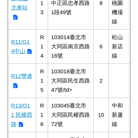
1
中正區忠孝西路
8
桃園
絡
北車站
我
3
1段49號
機場
們
線
陳
R
103014臺北市
松山
情
R11/G1
1
大同區南京西路
6
新店
系
4中山
統
4
16號
線
相
R
103018臺北市
關
R12雙連
1
大同區民生西路
2
連
結
5
47號/td>
臺
R13/O1
R
103045臺北市
中和
北
1 民權西
1
大同區民權西路
10
新蘆
市
政
路
6
72號
線
府