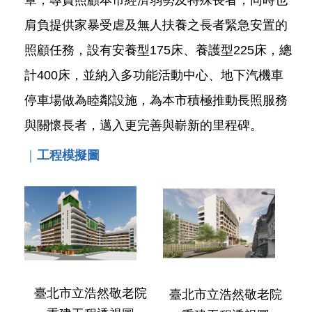
發
肩負提供家暴受虐及無人扶養之長者緊急安置的
便
民
照顧任務，設有安養型175床、養護型225床，總
服
務
計400床，並納入多功能活動中心、地下汽機車
停車場做為睦鄰設施，為本市積極推動長照服務
人
文
與關懷長者，邁入更完善與嶄新的里程碑。
關
懷
｜
工程模擬圖
廉
政
平
臺
捷
影
視
臺北市立浩然敬老院
界
臺北市立浩然敬老院