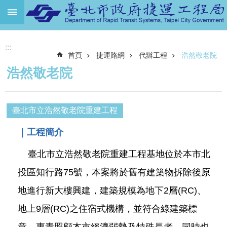
跳到主要內容區塊
進
:::
階
首頁
捷運路網
代辦工程
浩然敬老院
搜
尋
浩然敬老院
機
關
介
臺北市立浩然敬老院重建工程
紹
｜工程簡介
捷
運
臺北市立浩然敬老院重建工程基地位於本市北
路
投區知行路75號，本案將於舊有建築物拆除後原
網
地進行新大樓興建，建築規模為地下2層(RC)、
土
地
地上9層(RC)之住宿式機構，並符合綠建築標
開
章，專責照顧本市經濟弱勢及特殊長者，同時也