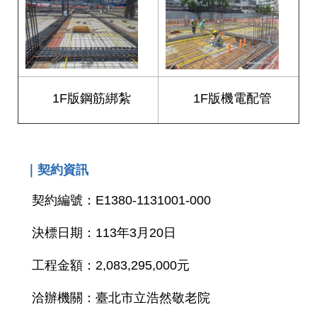
答
雙
語
詞
彙
1F版鋼筋綁紮
1F版機電配管
臺
北
通
｜契約資訊
台
契約編號：E1380-1131001-000
北
服
決標日期：113年3月20日
務
通
工程金額：2,083,295,000元
隱
洽辦機關：臺北市立浩然敬老院
私