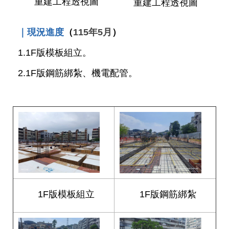
重建工程透視圖
重建工程透視圖
網
站
｜現況進度
（
115年5月
）
導
覽
1.1F版模板組立。
回
2.1F版鋼筋綁紮、機電配管。
首
頁
English
陳
情
系
統
1F版模板組立
1F版鋼筋綁紮
常
見
問