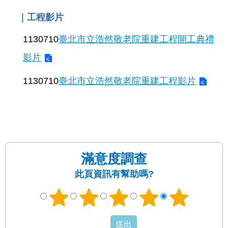
絡
｜工程影片
我
們
1130710
臺北市立浩然敬老院重建工程開工典禮
陳
影片
情
系
1130710
臺北市立浩然敬老院重建工程影片
統
相
關
連
結
滿意度調查
臺
此頁資訊有幫助嗎?
北
市
政
府