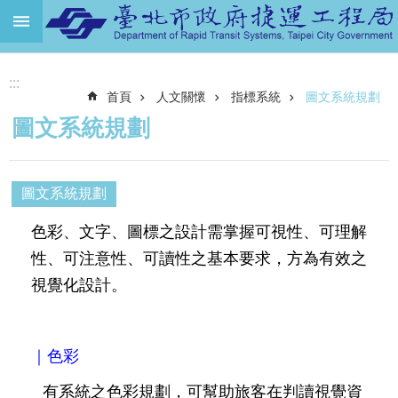
跳到主要內容區塊
進
:::
階
首頁
人文關懷
指標系統
圖文系統規劃
搜
尋
圖文系統規劃
機
關
介
圖文系統規劃
紹
色彩、文字、圖標之設計需掌握可視性、可理解
捷
性、可注意性、可讀性之基本要求，方為有效之
運
視覺化設計。
路
網
土
｜色彩
地
開
有系統之色彩規劃，可幫助旅客在判讀視覺資