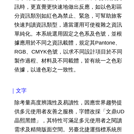
發
訊時，更直覺更快速地做出反應，如以色彩區
便
分資訊類別如紅色為禁止、緊急，可幫助旅客
民
快速判讀資訊類型，適當運用可使複雜之資訊
服
務
單純化。本系統選用固定之色系及色號，並根
據應用於不同之資訊載體，規定其Pantone、
人
文
RGB、CMYK色號，以求不同設計項目於不同
關
製作過程、材料及不同載體，皆有統一之色彩
懷
依據，以達色彩之一致性。
廉
政
平
｜文字
臺
除考量高度辨識性及易讀性，因應世界趨勢提
捷
供多元使用者友善之服務，字體改採「文鼎UD
影
視
晶熙黑體」，其特性可滿足多元使用者之閱讀
界
需求及精簡版面空間。另臺北捷運指標系統所