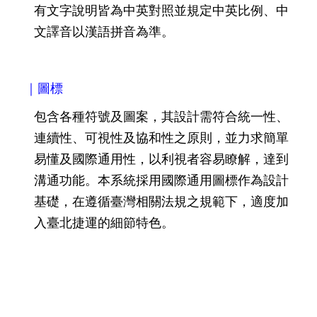
有文字說明皆為中英對照並規定中英比例、中
網
文譯音以漢語拼音為準。
站
導
覽
｜圖標
回
首
包含各種符號及圖案，其設計需符合統一性、
頁
連續性、可視性及協和性之原則，並力求簡單
易懂及國際通用性，以利視者容易瞭解，達到
English
溝通功能。本系統採用國際通用圖標作為設計
陳
基礎，在遵循臺灣相關法規之規範下，適度加
情
入臺北捷運的細節特色。
系
統
常
見
問