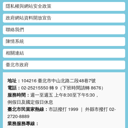
權
隱私權與網站安全政策
與
網
政府網站資料開放宣告
站
安
聯絡我們
全
政
陳情系統
策
相關連結
政
府
臺北市政府
網
站
地址：
104216 臺北市中山北路二段48巷7號
資
電話：
02-25215550 轉 9（下班時間請轉 8676）
料
開
服務時間：
週一至週五 上午8:30至下午5:30，
放
例假日及國定假日休息
宣
臺北市民當家熱線：
市話撥打 1999 ｜ 外縣市撥打 02-
告
2720-8889
業務服務專線：
聯