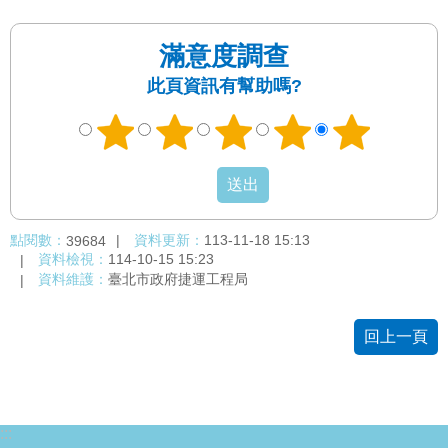
答
滿意度調查
雙
語
此頁資訊有幫助嗎?
詞
彙
臺
北
通
點閱數：
資料更新：
113-11-18 15:13
39684
資料檢視：
114-10-15 15:23
台
資料維護：
臺北市政府捷運工程局
北
服
務
回上一頁
通
隱
私
:::