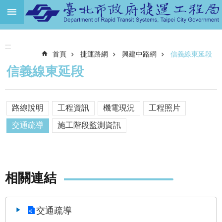
跳到主要內容區塊
進
:::
階
首頁
捷運路網
興建中路網
信義線東延段
搜
尋
信義線東延段
機
關
介
路線說明
工程資訊
機電現況
工程照片
紹
交通疏導
施工階段監測資訊
捷
運
路
網
相關連結
土
地
交通疏導
開