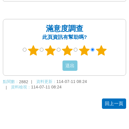
發
便
民
服
滿意度調查
務
此頁資訊有幫助嗎?
人
文
關
懷
廉
政
點閱數：
資料更新：
114-07-11 08:24
2882
平
資料檢視：
114-07-11 08:24
臺
捷
回上一頁
影
視
界