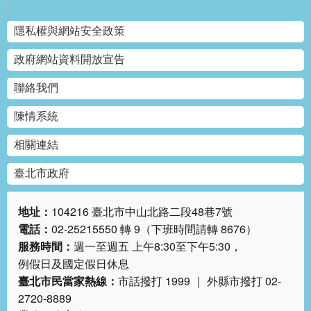
:::
網
站
隱私權與網站安全政策
導
政府網站資料開放宣告
覽
聯絡我們
回
首
陳情系統
頁
相關連結
English
臺北市政府
陳
情
地址：
104216 臺北市中山北路二段48巷7號
系
電話：
02-25215550 轉 9（下班時間請轉 8676）
統
服務時間：
週一至週五 上午8:30至下午5:30，
例假日及國定假日休息
常
臺北市民當家熱線：
市話撥打 1999 ｜ 外縣市撥打 02-
見
2720-8889
問