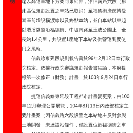
發
明
端以高運量地下方案向東延伸，沿信義路六段（原
此區位規劃設置之車站已取消）至福德街廣慈博愛
便
民
園區前增設橫渡線以及終點車站，並自車站以東起
服
以潛盾隧道沿福德街、中坡南路至玉成公園止，全
務
長約1.4公里，共設置1座地下車站及供營運調度使
人
用之尾軌。
文
關
信義線東延段規劃報告書於99年2月12日奉行政
懷
院核定。依據行政院審議規劃報告書結論，本府提
廉
報第一次修正（財務）計畫，於103年9月24日奉行
政
政院核定。
平
臺
捷運信義線東延段工程都市計畫變更案，由100
年12月辦理公開展覽，104年8月13日內政部核定主
捷
影
要計畫案（因信義路六段設置之車站地主反對參與
視
土地開發，未達設站條件，僅設置位於福德街之車
界