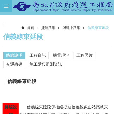
跳到主要內容區塊
進
:::
階
首頁
捷運路網
興建中路網
信義線東延段
搜
尋
信義線東延段
機
關
介
路線說明
工程資訊
機電現況
工程照片
紹
交通疏導
施工階段監測資訊
捷
運
｜信義線東延段
路
網
土
地
路線說
信義線東延段係接續捷運信義線象山站尾軌東
開