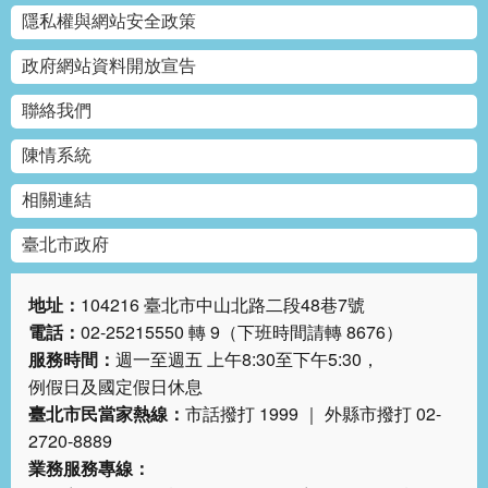
絡
隱私權與網站安全政策
我
們
政府網站資料開放宣告
聯絡我們
陳
情
陳情系統
系
統
相關連結
相
臺北市政府
關
連
地址：
104216 臺北市中山北路二段48巷7號
結
電話：
02-25215550 轉 9（下班時間請轉 8676）
服務時間：
週一至週五 上午8:30至下午5:30，
臺
例假日及國定假日休息
北
臺北市民當家熱線：
市話撥打 1999 ｜ 外縣市撥打 02-
市
政
2720-8889
府
業務服務專線：