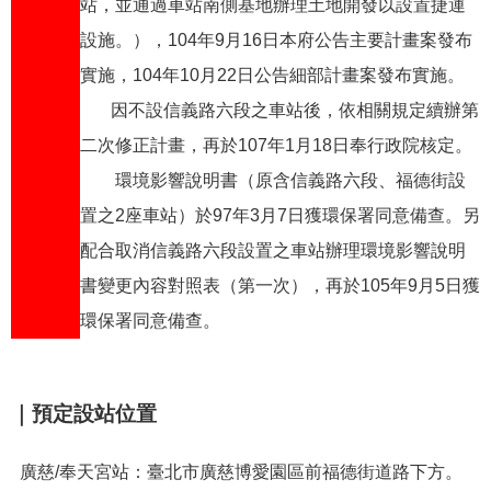
站，並通過車站南側基地辦理土地開發以設置捷運
網
設施。），104年9月16日本府公告主要計畫案發布
站
導
實施，104年10月22日公告細部計畫案發布實施。
覽
因不設信義路六段之車站後，依相關規定續辦第
二次修正計畫，再於107年1月18日奉行政院核定。
回
首
環境影響說明書（原含信義路六段、福德街設
頁
置之2座車站）於97年3月7日獲環保署同意備查。另
配合取消信義路六段設置之車站辦理環境影響說明
English
書變更內容對照表（第一次），再於105年9月5日獲
陳
環保署同意備查。
情
系
統
｜預定設站位置
常
見
廣慈/奉天宮站：臺北市廣慈博愛園區前福德街道路下方。
問