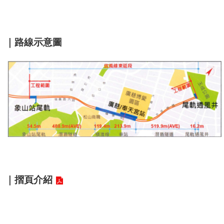
答
雙
語
｜路線示意圖
詞
彙
臺
北
通
台
北
服
務
通
｜
摺頁介紹
隱
私