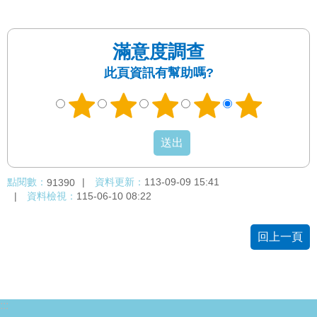
權
與
網
滿意度調查
站
安
此頁資訊有幫助嗎?
全
政
策
政
府
網
點閱數：
資料更新：
113-09-09 15:41
91390
站
資料檢視：
115-06-10 08:22
資
料
開
回上一頁
放
宣
告
:::
聯