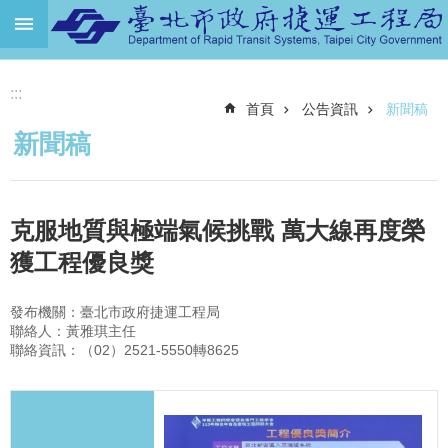
跳到主要內容區塊
進
:::
階
首頁
公告資訊
新聞稿
搜
尋
新聞稿
機
關
介
克服地質與極端氣候挑戰 萬大線再度榮
紹
獲工程優良獎
捷
運
發布機關：臺北市政府捷運工程局
路
聯絡人：黃雅琪主任
網
聯絡資訊：（02）2521-5550轉8625
土
地
開