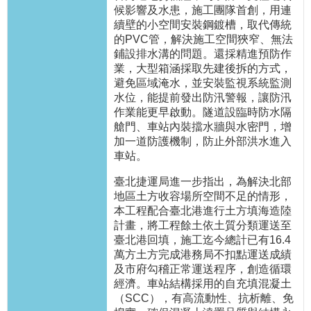
答
候影響及水患，施工團隊首創，用連
續壁的小空間安裝鋼鍍槽，取代傳統
的PVC管，解決施工空間狹窄、無法
雙
鋪設排水溝的問題。還採精進預防作
語
業，大型箱涵採取先建後拆的方式，
詞
避免區域淹水，並安裝監視系統監測
彙
水位，能提前發出防汛警報，讓防汛
作業能更早啟動。隧道設臨時防水隔
臺
艙門、車站內裝擋水牆與水密門，增
北
加一道防護機制，防止外部洪水進入
通
車站。
臺北捷運局進一步指出，為解決北部
台
地區土方收容場所空間不足的情形，
北
本工程配合臺北港進行土方填海造陸
服
計畫，將工程餘土依土質分類運送至
務
臺北港回填，施工迄今總計已有16.4
通
萬方土方完成港務局不扣點運送成績
及市府勾稽正常運送程序，創造循環
經濟。車站結構採用的自充填混凝土
隱
（SCC），有高流動性、抗析離、免
私