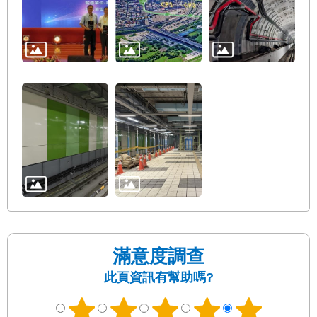
絡
我
們
陳
情
系
統
相
關
連
結
臺
滿意度調查
北
市
此頁資訊有幫助嗎?
政
府