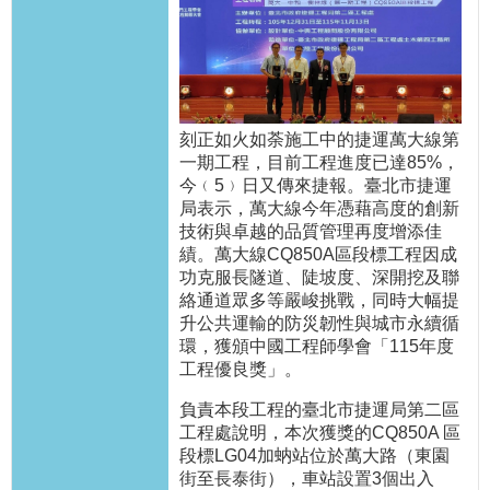
發
便
民
服
務
刻正如火如荼施工中的捷運萬大線第
人
一期工程，目前工程進度已達85%，
文
今﹙5﹚日又傳來捷報。臺北市捷運
關
局表示，萬大線今年憑藉高度的創新
懷
技術與卓越的品質管理再度增添佳
績。萬大線CQ850A區段標工程因成
廉
功克服長隧道、陡坡度、深開挖及聯
政
絡通道眾多等嚴峻挑戰，同時大幅提
平
升公共運輸的防災韌性與城市永續循
臺
環，獲頒中國工程師學會「115年度
工程優良獎」。
捷
負責本段工程的臺北市捷運局第二區
影
工程處說明，本次獲獎的CQ850A 區
視
段標LG04加蚋站位於萬大路（東園
界
街至長泰街），車站設置3個出入