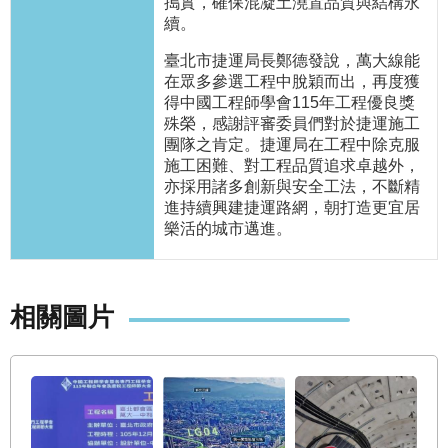
搗實，確保混凝土澆置品質與結構永
權
續。
與
網
臺北市捷運局長鄭德發說，萬大線能
站
在眾多參選工程中脫穎而出，再度獲
安
得中國工程師學會115年工程優良獎
全
殊榮，感謝評審委員們對於捷運施工
政
團隊之肯定。捷運局在工程中除克服
策
施工困難、對工程品質追求卓越外，
亦採用諸多創新與安全工法，不斷精
政
進持續興建捷運路網，朝打造更宜居
府
樂活的城市邁進。
網
站
資
料
相關圖片
開
放
宣
告
聯