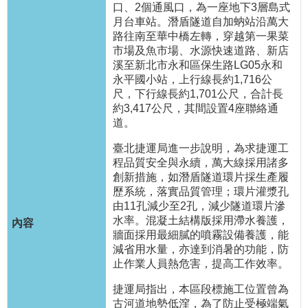
口、2個通風口，為一座地下3層島式
網
月台車站。潛盾隧道自加蚋站沿萬大
站
路往南至華中橋左轉，穿越第一果菜
導
市場及魚市場、水源快速道路、新店
覽
溪至新北市永和區保生路LG05永和
永平國小站，上行線長約1,716公
尺，下行線長約1,701公尺，合計長
回
約3,417公尺，其間設置4座聯絡通
首
道。
頁
臺北捷運局進一步說明，為求捷運工
English
程品質安全與永續，萬大線採用諸多
創新措施，如潛盾隧道環片採生產履
陳
歷系統，落實品質管理；環片灌漿孔
情
由11孔減少至2孔，減少隧道環片滲
系
水率。混凝土結構版採用滯水養護，
統
牆面採用最細膩的噴霧設備養護，能
減省用水量，亦達到消暑的功能，防
止作業人員熱危害，提高工作效率。
常
見
捷運局指出，本區段標施工位置曾為
問
古河道地勢低漥，為了防止受極端氣