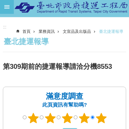
跳到主要內容區塊
進
:::
階
首頁
業務資訊
文宣品及出版品
臺北捷運報導
搜
尋
臺北捷運報導
機
關
介
第309期前的捷運報導請洽分機8553
紹
捷
運
路
滿意度調查
網
此頁資訊有幫助嗎?
土
地
開