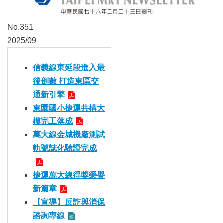
發
便
No.351
民
2025/09
服
務
信義線東延段進入最
人
後倒數 打造東區交
文
通新引擎
關
懷
東園國小捷運共構大
樓完工落成
廉
萬大線金城機廠測試
政
平
軌號誌化驗證完成
臺
捷運萬大線得獎榮譽
捷
新篇章
影
視
【宣導】反詐與消保
界
諮詢專線