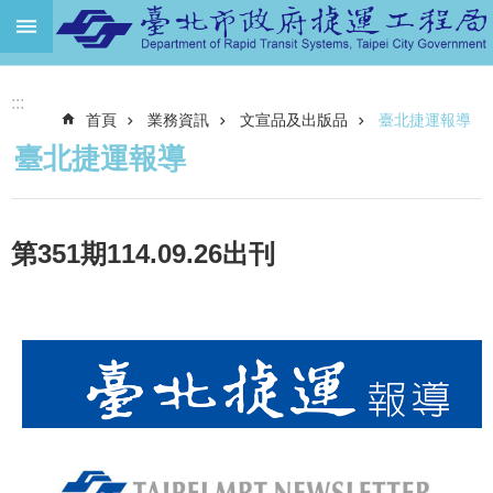
跳到主要內容區塊
進
:::
階
首頁
業務資訊
文宣品及出版品
臺北捷運報導
搜
尋
臺北捷運報導
機
關
介
第351期114.09.26出刊
紹
捷
運
路
網
土
地
開