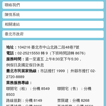
權
聯絡我們
與
網
陳情系統
站
安
相關連結
全
政
臺北市政府
策
地址：
104216 臺北市中山北路二段48巷7號
政
電話：
02-25215550 轉 9（下班時間請轉 8676）
府
網
服務時間：
週一至週五 上午8:30至下午5:30，
站
例假日及國定假日休息
資
臺北市民當家熱線：
市話撥打 1999 ｜ 外縣市撥打 02-
料
2720-8889
開
業務服務專線：
放
宣
聯開宅（租）：分機 8549 聯開宅（售）：分機
告
8503
路線規劃：分機 8149 禁限建：分機 8268
聯