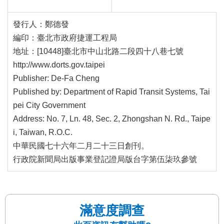
網
站
發行人：鄭德發
導
編印：臺北市政府捷運工程局
覽
地址：[10448]臺北市中山北路二段四十八巷七號
http://www.dorts.gov.taipei
回
Publisher: De-Fa Cheng
首
頁
Published by: Department of Rapid Transit Systems, Tai
pei City Government
English
Address: No. 7, Ln. 48, Sec. 2, Zhongshan N. Rd., Taipe
i, Taiwan, R.O.C.
陳
中華民國七十六年二月二十三日創刊。
情
行政院新聞局出版事業登記證局版台字第伍柒玖參號
系
統
常
見
滿意度調查
問