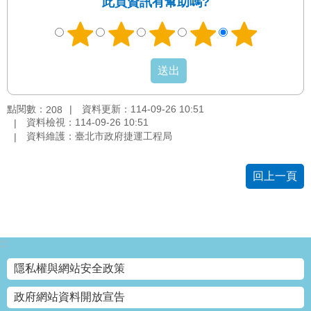
此頁資訊有幫助嗎?
答
雙
語
詞
彙
點閱數：
資料更新：114-09-26 10:51
208
臺
資料檢視：114-09-26 10:51
北
資料維護：臺北市政府捷運工程局
通
回上一頁
台
北
服
務
通
:::
隱私權與網站安全政策
隱
政府網站資料開放宣告
私