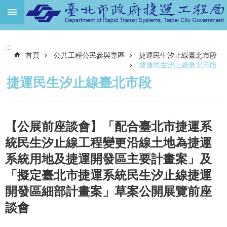
跳到主要內容區塊
進
:::
階
首頁
公共工程公民參與專區
捷運民生汐止線臺北市段
搜
尋
捷運民生汐止線臺北市段
捷運民生汐止線臺北市段
機
關
介
紹
【公展前座談會】「配合臺北市捷運系
統民生汐止線工程變更沿線土地為捷運
捷
運
系統用地及捷運開發區主要計畫案」及
路
「擬定臺北市捷運系統民生汐止線捷運
網
開發區細部計畫案」草案公開展覽前座
土
談會
地
開