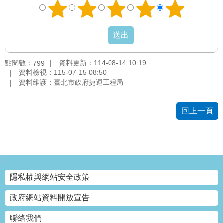
權
與
網
站
安
全
點閱數：
資料更新：114-08-14 10:19
799
政
資料檢視：115-07-15 08:50
策
資料維護：臺北市政府捷運工程局
政
回上一頁
府
網
站
資
料
:::
開
放
隱私權與網站安全政策
宣
告
政府網站資料開放宣告
聯絡我們
聯