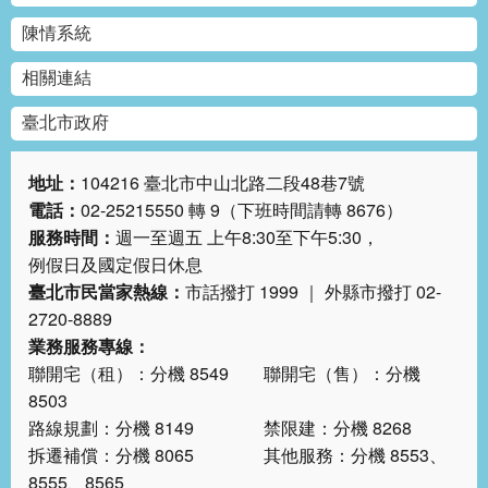
絡
陳情系統
我
們
相關連結
陳
臺北市政府
情
系
地址：
104216 臺北市中山北路二段48巷7號
統
電話：
02-25215550 轉 9（下班時間請轉 8676）
服務時間：
週一至週五 上午8:30至下午5:30，
相
例假日及國定假日休息
關
連
臺北市民當家熱線：
市話撥打 1999 ｜ 外縣市撥打 02-
結
2720-8889
業務服務專線：
臺
聯開宅（租）：分機 8549 聯開宅（售）：分機
北
8503
市
路線規劃：分機 8149 禁限建：分機 8268
政
拆遷補償：分機 8065 其他服務：分機 8553、
府
8555、8565