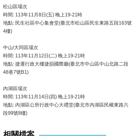
發
松山區場次
便
時間: 113年11⽉8⽇(五) 晚上19-21時
民
地點: 民生社區中心集會堂(臺北市松山區民生東路五段163號
服
4樓)
務
人
中山/大同區場次
文
時間: 113年11⽉12⽇(二) 晚上19-21時
關
地點: 捷運行政大樓捷韻國際廳(臺北市中山區中山北路二段
懷
48巷7號B1)
廉
政
內湖區場次
平
臺
時間: 113年11⽉14⽇(四) 晚上19-21時
地點: 內湖區公所行政中心大禮堂(臺北市內湖區民權東路六
捷
段99號8樓)
影
視
界
相關檔案