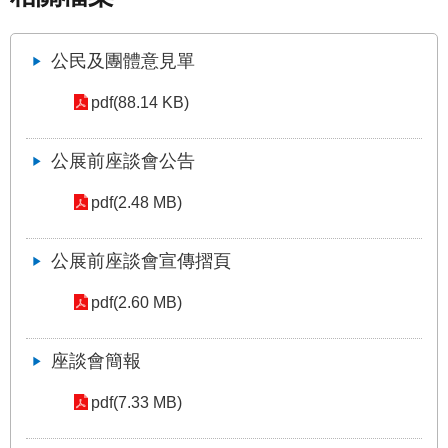
網
站
公民及團體意見單
導
覽
pdf(88.14 KB)
回
首
公展前座談會公告
頁
pdf(2.48 MB)
English
公展前座談會宣傳摺頁
陳
情
pdf(2.60 MB)
系
統
座談會簡報
常
pdf(7.33 MB)
見
問