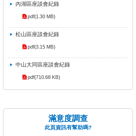
答
內湖區座談會紀錄
pdf(1.30 MB)
雙
語
詞
松山區座談會紀錄
彙
pdf(3.15 MB)
臺
北
中山大同區座談會紀錄
通
pdf(710.68 KB)
台
北
服
務
通
滿意度調查
隱
此頁資訊有幫助嗎?
私