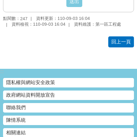
網
站
點閱數：
資料更新：110-09-03 16:04
247
導
資料檢視：110-09-03 16:04
資料維護：第一區工程處
覽
回上一頁
回
首
頁
English
:::
隱私權與網站安全政策
陳
情
政府網站資料開放宣告
系
統
聯絡我們
常
陳情系統
見
相關連結
問