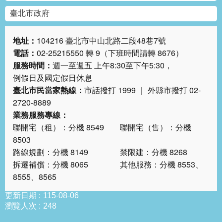
答
臺北市政府
雙
地址：
104216 臺北市中山北路二段48巷7號
語
詞
電話：
02-25215550 轉 9（下班時間請轉 8676）
彙
服務時間：
週一至週五 上午8:30至下午5:30，
例假日及國定假日休息
臺
臺北市民當家熱線：
市話撥打 1999 ｜ 外縣市撥打 02-
北
2720-8889
通
業務服務專線：
聯開宅（租）：分機 8549 聯開宅（售）：分機
台
8503
北
路線規劃：分機 8149 禁限建：分機 8268
服
務
拆遷補償：分機 8065 其他服務：分機 8553、
通
8555、8565
更新日期
115-08-06
隱
瀏覽人次
248
私