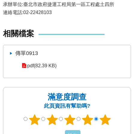
發
承辦單位:臺北市政府捷運工程局第一區工程處土四所
連絡電話:02-22428103
便
民
服
務
相關檔案
人
文
傳單0913
關
懷
pdf(82.39 KB)
廉
政
平
臺
滿意度調查
此頁資訊有幫助嗎?
捷
影
視
界