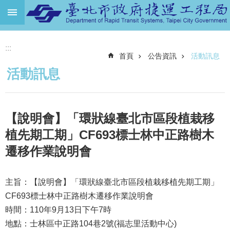
跳到主要內容區塊
進
:::
階
首頁
公告資訊
活動訊息
搜
尋
活動訊息
機
關
介
【說明會】「環狀線臺北市區段植栽移
紹
植先期工期」CF693標士林中正路樹木
捷
遷移作業說明會
運
路
網
主旨：【說明會】「環狀線臺北市區段植栽移植先期工期」
CF693標士林中正路樹木遷移作業說明會
土
地
時間：110年9月13日下午7時
開
地點：士林區中正路104巷2號(福志里活動中心)