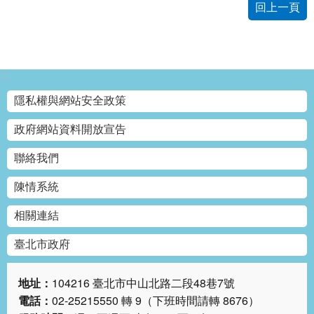
回上一頁
網
站
導
覽
:::
回
隱私權與網站安全政策
首
頁
政府網站資料開放宣告
聯絡我們
English
陳情系統
陳
情
相關連結
系
統
臺北市政府
常
地址：
104216 臺北市中山北路二段48巷7號
見
電話：
02-25215550 轉 9（下班時間請轉 8676）
問