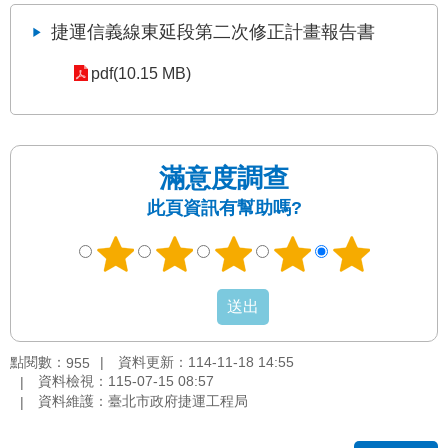
發
捷運信義線東延段第二次修正計畫報告書
便
民
pdf(10.15 MB)
服
務
人
文
滿意度調查
關
此頁資訊有幫助嗎?
懷
廉
政
平
臺
捷
點閱數：
資料更新：114-11-18 14:55
955
影
資料檢視：115-07-15 08:57
視
資料維護：臺北市政府捷運工程局
界