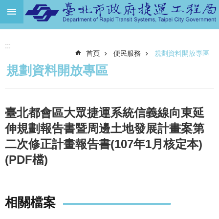
跳到主要內容區塊
進
:::
階
首頁
便民服務
規劃資料開放專區
搜
尋
規劃資料開放專區
機
關
介
臺北都會區大眾捷運系統信義線向東延
紹
伸規劃報告書暨周邊土地發展計畫案第
捷
二次修正計畫報告書(107年1月核定本)
運
(PDF檔)
路
網
土
地
相關檔案
開